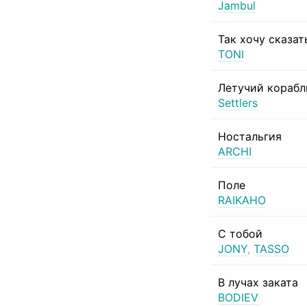
Jambul
Так хочу сказат
TONI
Летучий корабл
Settlers
Ностальгия
ARCHI
Поле
RAIKAHO
С тобой
JONY
,
TASSO
В лучах заката
BODIEV