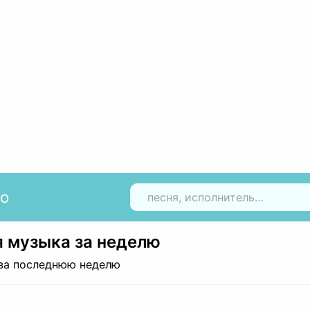
io
Н
 музыка за неделю
за последнюю неделю