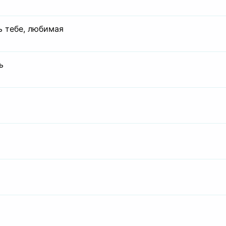
ь тебе, любимая
ь