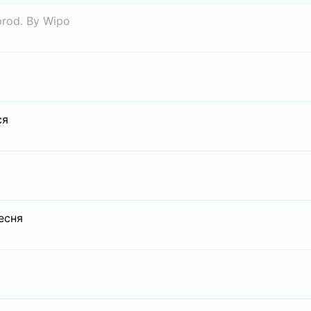
prod. By Wipo
ся
есня