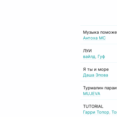
Музыка поможе
Антоха МС
ЛУИ
вайлд
,
Гуф
Я ты и море
Даша Эпова
Турмалин пара
MUJEVA
TUTORIAL
Гарри Топор
,
То