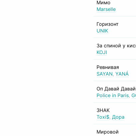
Мимо
Marselle
Горизонт
UNIK
За спиной у ки
KOJI
Ревнивая
SAYAN
,
YANÁ
Оп Давай Давай
Police in Paris
,
G
ЗНАК
Toxi$
,
Дора
Мировой