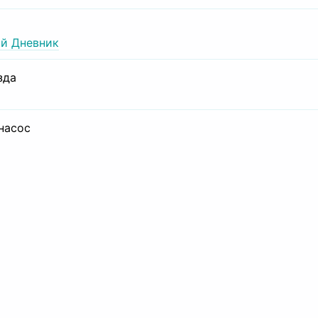
й Дневник
зда
 насос