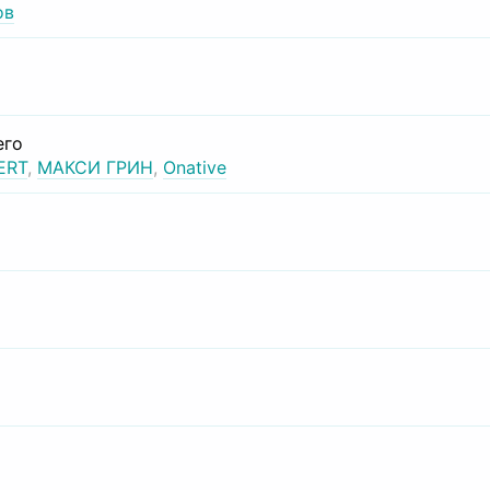
ов
его
ERT
,
МАКСИ ГРИН
,
Onative