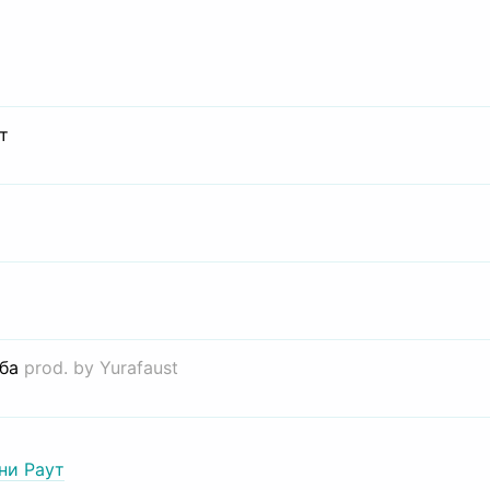
т
иба
prod. by Yurafaust
ни Раут