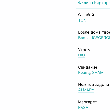
Филипп Киркор
С тобой
TONI
Возле дома тво
Баста
,
ICEGERG
Утром
NЮ
Свидание
Кравц
,
SHAMI
Нежные ладони
ALMARY
Маргарет
RASA