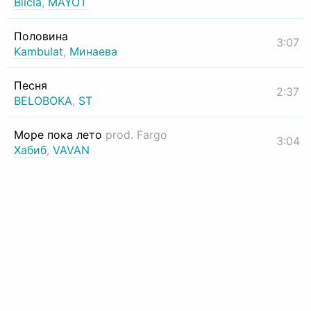
Biicla
,
MAYOT
Половина
3:07
Kambulat
,
Минаева
Песня
2:37
BELOBOKA
,
ST
Море пока лето
prod. Fargo
3:04
Хабиб
,
VAVAN