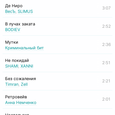
Де Ниро
3:07
ВесЪ
,
SLIMUS
В лучах заката
2:52
BODIEV
Мутки
2:36
Криминальный бит
Не покидай
2:51
SHAMI
,
XANNI
Без сожаления
2:21
Timran
,
Zell
Ретровейв
2:01
Анна Немченко