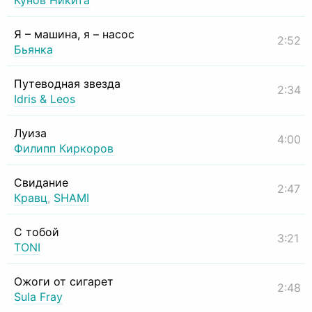
Кунов Никита
Я – машина, я – насос
2:52
Бьянка
Путеводная звезда
2:34
Idris & Leos
Луиза
4:00
Филипп Киркоров
Свидание
2:47
Кравц
,
SHAMI
С тобой
3:21
TONI
Ожоги от сигарет
2:48
Sula Fray