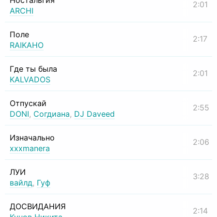
Ностальгия
2:01
ARCHI
Поле
2:17
RAIKAHO
Где ты была
2:01
KALVADOS
Отпускай
2:55
DONI
,
Согдиана
,
DJ Daveed
Изначально
2:06
xxxmanera
ЛУИ
3:28
вайлд
,
Гуф
ДОСВИДАНИЯ
2:14