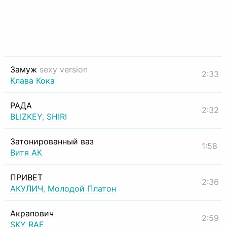
Замуж
sexy version
2:33
Клава Кока
РАДА
2:32
BLIZKEY
,
SHIRI
Затонированный ваз
1:58
Витя АК
ПРИВЕТ
2:36
АКУЛИЧ
,
Молодой Платон
Акрапович
2:59
SKY RAE