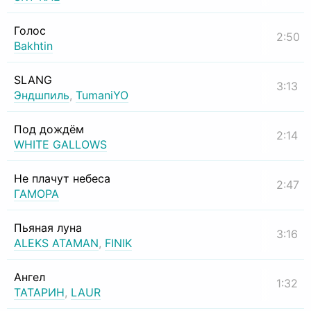
Голос
2:50
Bakhtin
SLANG
3:13
Эндшпиль
,
TumaniYO
Под дождём
2:14
WHITE GALLOWS
Не плачут небеса
2:47
ГАМОРА
Пьяная луна
3:16
ALEKS ATAMAN
,
FINIK
Ангел
1:32
ТАТАРИН
,
LAUR