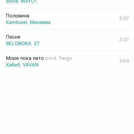
Biicla
,
MAYOT
Половина
3:07
Kambulat
,
Минаева
Песня
2:37
BELOBOKA
,
ST
Море пока лето
prod. Fargo
3:04
Хабиб
,
VAVAN