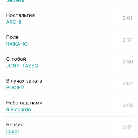
Settlers
Ностальгия
2:01
ARCHI
Поле
2:17
RAIKAHO
С тобой
2:30
JONY
,
TASSO
В лучах заката
2:52
BODIEV
Небо над нами
2:28
R.Riccardo
Бензин
3:17
Luxor