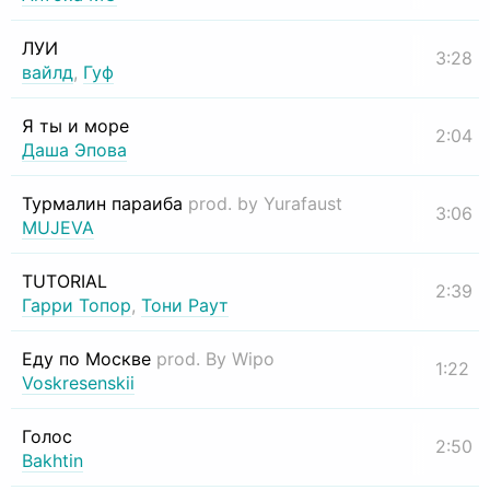
ЛУИ
3:28
вайлд
,
Гуф
Я ты и море
2:04
Даша Эпова
Турмалин параиба
prod. by Yurafaust
3:06
MUJEVA
TUTORIAL
2:39
Гарри Топор
,
Тони Раут
Еду по Москве
prod. By Wipo
1:22
Voskresenskii
Голос
2:50
Bakhtin