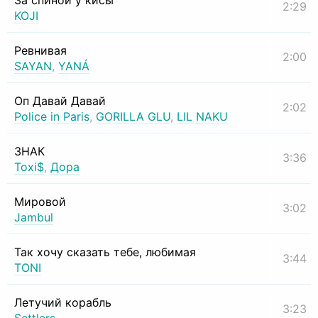
За спиной у кисы
2:29
KOJI
Ревнивая
2:00
SAYAN
,
YANÁ
Оп Давай Давай
2:02
Police in Paris
,
GORILLA GLU
,
LIL NAKU
ЗНАК
3:36
Toxi$
,
Дора
Мировой
3:02
Jambul
Так хочу сказать тебе, любимая
3:44
TONI
Летучий корабль
3:23