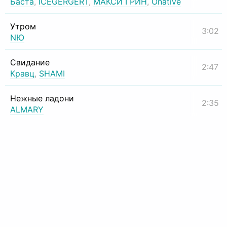
Баста
,
ICEGERGERT
,
МАКСИ ГРИН
,
Onative
Утром
3:02
NЮ
Свидание
2:47
Кравц
,
SHAMI
Нежные ладони
2:35
ALMARY