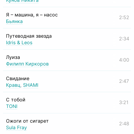
Кунов Никита
Я – машина, я – насос
2:52
Бьянка
Путеводная звезда
2:34
Idris & Leos
Луиза
4:00
Филипп Киркоров
Свидание
2:47
Кравц
,
SHAMI
С тобой
3:21
TONI
Ожоги от сигарет
2:48
Sula Fray