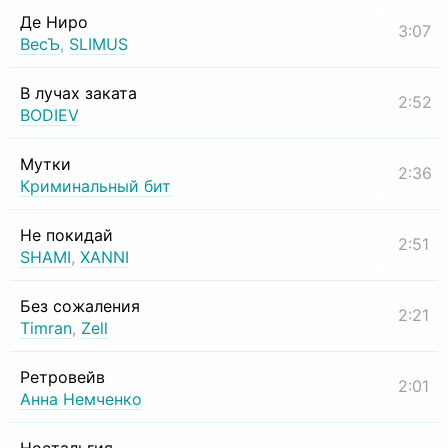
Де Ниро
3:07
ВесЪ
,
SLIMUS
В лучах заката
2:52
BODIEV
Мутки
2:36
Криминальный бит
Не покидай
2:51
SHAMI
,
XANNI
Без сожаления
2:21
Timran
,
Zell
Ретровейв
2:01
Анна Немченко