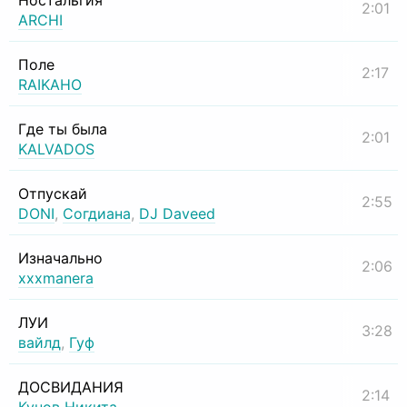
Ностальгия
2:01
ARCHI
Поле
2:17
RAIKAHO
Где ты была
2:01
KALVADOS
Отпускай
2:55
DONI
,
Согдиана
,
DJ Daveed
Изначально
2:06
xxxmanera
ЛУИ
3:28
вайлд
,
Гуф
ДОСВИДАНИЯ
2:14