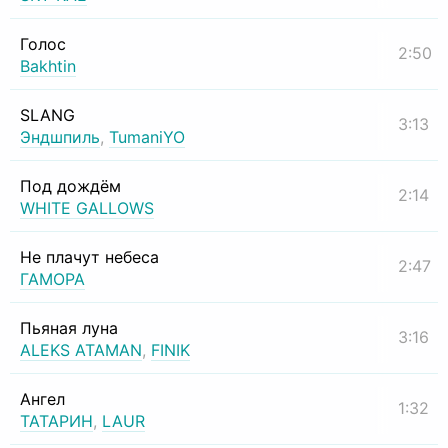
Голос
2:50
Bakhtin
SLANG
3:13
Эндшпиль
,
TumaniYO
Под дождём
2:14
WHITE GALLOWS
Не плачут небеса
2:47
ГАМОРА
Пьяная луна
3:16
ALEKS ATAMAN
,
FINIK
Ангел
1:32
ТАТАРИН
,
LAUR