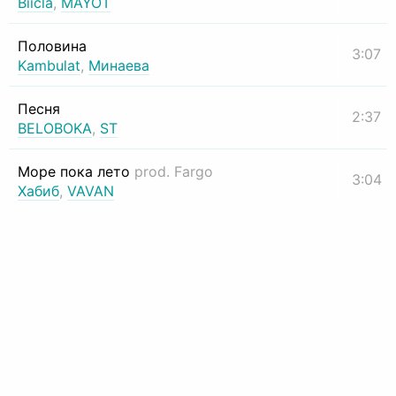
Biicla
,
MAYOT
Половина
3:07
Kambulat
,
Минаева
Песня
2:37
BELOBOKA
,
ST
Море пока лето
prod. Fargo
3:04
Хабиб
,
VAVAN