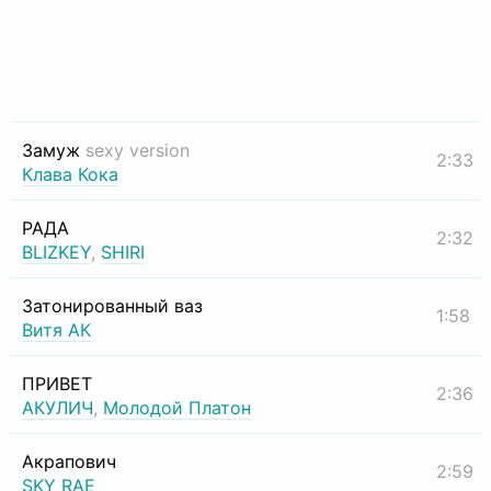
Замуж
sexy version
2:33
Клава Кока
РАДА
2:32
BLIZKEY
,
SHIRI
Затонированный ваз
1:58
Витя АК
ПРИВЕТ
2:36
АКУЛИЧ
,
Молодой Платон
Акрапович
2:59
SKY RAE