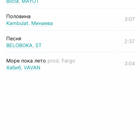
Biicla
,
MAYOT
Половина
3:07
Kambulat
,
Минаева
Песня
2:37
BELOBOKA
,
ST
Море пока лето
prod. Fargo
3:04
Хабиб
,
VAVAN