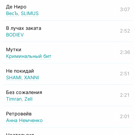
Де Ниро
3:07
ВесЪ
,
SLIMUS
В лучах заката
2:52
BODIEV
Мутки
2:36
Криминальный бит
Не покидай
2:51
SHAMI
,
XANNI
Без сожаления
2:21
Timran
,
Zell
Ретровейв
2:01
Анна Немченко