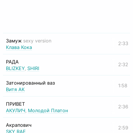
Замуж
sexy version
2:33
Клава Кока
РАДА
2:32
BLIZKEY
,
SHIRI
Затонированный ваз
1:58
Витя АК
ПРИВЕТ
2:36
АКУЛИЧ
,
Молодой Платон
Акрапович
2:59
SKY RAE