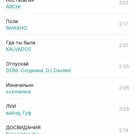
Ностальгия
2:01
ARCHI
Поле
2:17
RAIKAHO
Где ты была
2:01
KALVADOS
Отпускай
2:55
DONI
,
Согдиана
,
DJ Daveed
Изначально
2:06
xxxmanera
ЛУИ
3:28
вайлд
,
Гуф
ДОСВИДАНИЯ
2:14