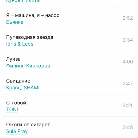
Кунов Никита
Я – машина, я – насос
2:52
Бьянка
Путеводная звезда
2:34
Idris & Leos
Луиза
4:00
Филипп Киркоров
Свидание
2:47
Кравц
,
SHAMI
С тобой
3:21
TONI
Ожоги от сигарет
2:48
Sula Fray