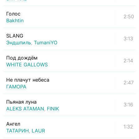
Голос
2:50
Bakhtin
SLANG
3:13
Эндшпиль
,
TumaniYO
Под дождём
2:14
WHITE GALLOWS
Не плачут небеса
2:47
ГАМОРА
Пьяная луна
3:16
ALEKS ATAMAN
,
FINIK
Ангел
1:32
ТАТАРИН
,
LAUR