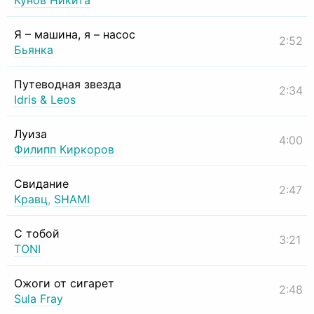
Кунов Никита
Я – машина, я – насос
2:52
Бьянка
Путеводная звезда
2:34
Idris & Leos
Луиза
4:00
Филипп Киркоров
Свидание
2:47
Кравц
,
SHAMI
С тобой
3:21
TONI
Ожоги от сигарет
2:48
Sula Fray