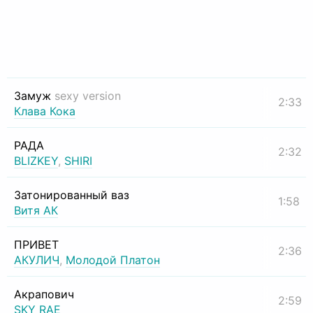
Замуж
sexy version
2:33
Клава Кока
РАДА
2:32
BLIZKEY
,
SHIRI
Затонированный ваз
1:58
Витя АК
ПРИВЕТ
2:36
АКУЛИЧ
,
Молодой Платон
Акрапович
2:59
SKY RAE