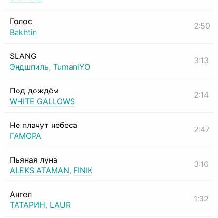
Голос
2:50
Bakhtin
SLANG
3:13
Эндшпиль
,
TumaniYO
Под дождём
2:14
WHITE GALLOWS
Не плачут небеса
2:47
ГАМОРА
Пьяная луна
3:16
ALEKS ATAMAN
,
FINIK
Ангел
1:32
ТАТАРИН
,
LAUR