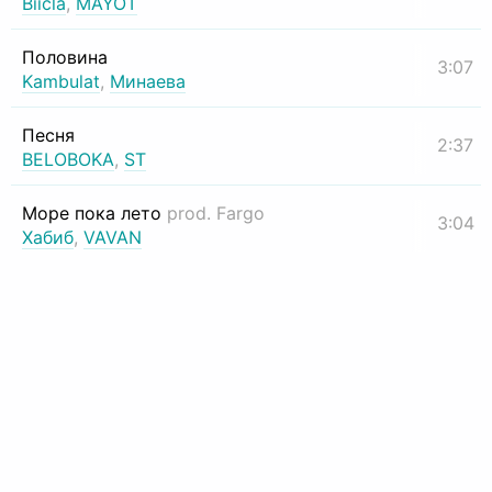
Biicla
,
MAYOT
Половина
3:07
Kambulat
,
Минаева
Песня
2:37
BELOBOKA
,
ST
Море пока лето
prod. Fargo
3:04
Хабиб
,
VAVAN