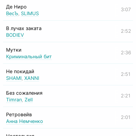
Де Ниро
3:07
ВесЪ
,
SLIMUS
В лучах заката
2:52
BODIEV
Мутки
2:36
Криминальный бит
Не покидай
2:51
SHAMI
,
XANNI
Без сожаления
2:21
Timran
,
Zell
Ретровейв
2:01
Анна Немченко