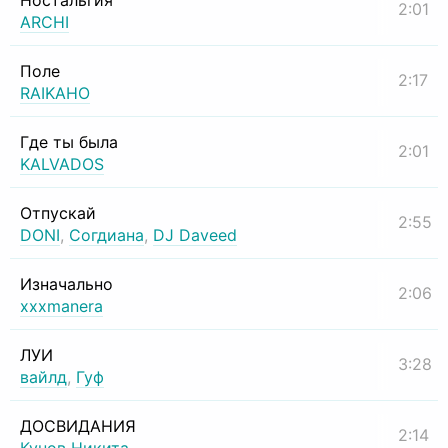
Ностальгия
2:01
ARCHI
Поле
2:17
RAIKAHO
Где ты была
2:01
KALVADOS
Отпускай
2:55
DONI
,
Согдиана
,
DJ Daveed
Изначально
2:06
xxxmanera
ЛУИ
3:28
вайлд
,
Гуф
ДОСВИДАНИЯ
2:14