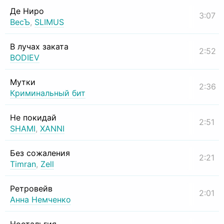
Де Ниро
3:07
ВесЪ
,
SLIMUS
В лучах заката
2:52
BODIEV
Мутки
2:36
Криминальный бит
Не покидай
2:51
SHAMI
,
XANNI
Без сожаления
2:21
Timran
,
Zell
Ретровейв
2:01
Анна Немченко