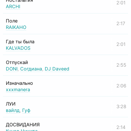
Ностальгия
2:01
ARCHI
Поле
2:17
RAIKAHO
Где ты была
2:01
KALVADOS
Отпускай
2:55
DONI
,
Согдиана
,
DJ Daveed
Изначально
2:06
xxxmanera
ЛУИ
3:28
вайлд
,
Гуф
ДОСВИДАНИЯ
2:14