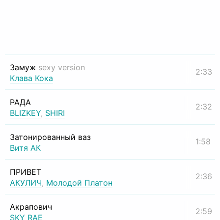
Замуж
sexy version
2:33
Клава Кока
РАДА
2:32
BLIZKEY
,
SHIRI
Затонированный ваз
1:58
Витя АК
ПРИВЕТ
2:36
АКУЛИЧ
,
Молодой Платон
Акрапович
2:59
SKY RAE