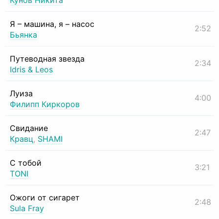
Кунов Никита
Я – машина, я – насос
2:52
Бьянка
Путеводная звезда
2:34
Idris & Leos
Луиза
4:00
Филипп Киркоров
Свидание
2:47
Кравц
,
SHAMI
С тобой
3:21
TONI
Ожоги от сигарет
2:48
Sula Fray