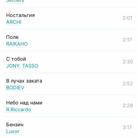
Settlers
Ностальгия
2:01
ARCHI
Поле
2:17
RAIKAHO
С тобой
2:30
JONY
,
TASSO
В лучах заката
2:52
BODIEV
Небо над нами
2:28
R.Riccardo
Бензин
3:17
Luxor