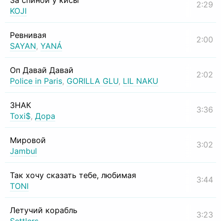
За спиной у кисы
2:29
KOJI
Ревнивая
2:00
SAYAN
,
YANÁ
Оп Давай Давай
2:02
Police in Paris
,
GORILLA GLU
,
LIL NAKU
ЗНАК
3:36
Toxi$
,
Дора
Мировой
3:02
Jambul
Так хочу сказать тебе, любимая
3:44
TONI
Летучий корабль
3:23