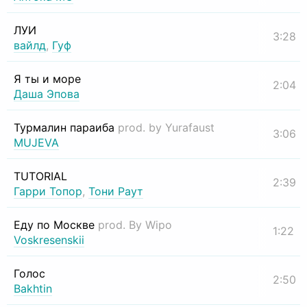
ЛУИ
3:28
вайлд
,
Гуф
Я ты и море
2:04
Даша Эпова
Турмалин параиба
prod. by Yurafaust
3:06
MUJEVA
TUTORIAL
2:39
Гарри Топор
,
Тони Раут
Еду по Москве
prod. By Wipo
1:22
Voskresenskii
Голос
2:50
Bakhtin