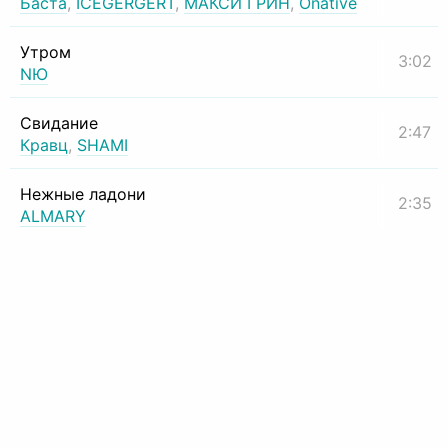
Баста
,
ICEGERGERT
,
МАКСИ ГРИН
,
Onative
Утром
3:02
NЮ
Свидание
2:47
Кравц
,
SHAMI
Нежные ладони
2:35
ALMARY