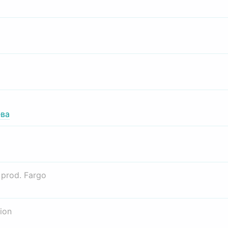
ва
о
prod. Fargo
ion