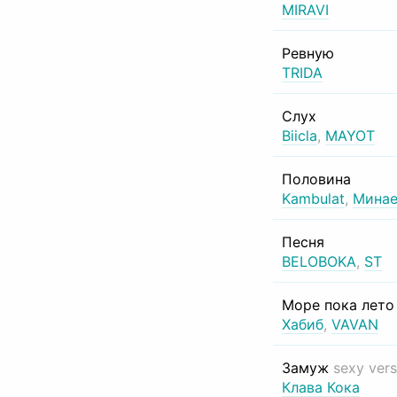
MIRAVI
Ревную
TRIDA
Слух
Biicla
,
MAYOT
Половина
Kambulat
,
Минае
Песня
BELOBOKA
,
ST
Море пока лет
Хабиб
,
VAVAN
Замуж
sexy vers
Клава Кока