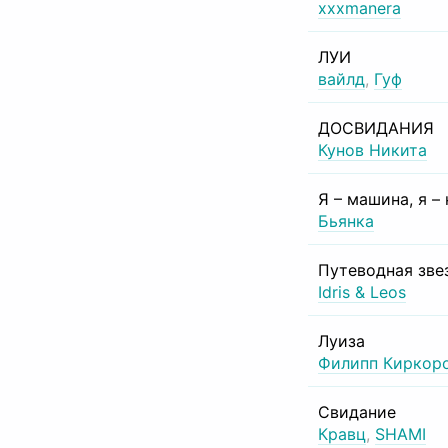
xxxmanera
ЛУИ
вайлд
,
Гуф
ДОСВИДАНИЯ
Кунов Никита
Я – машина, я –
Бьянка
Путеводная зве
Idris & Leos
Луиза
Филипп Киркор
Свидание
Кравц
,
SHAMI