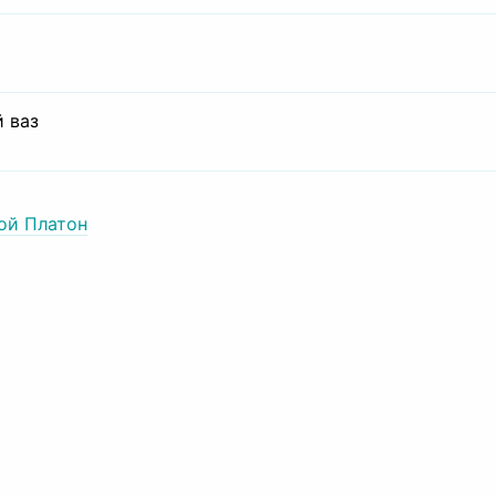
 ваз
ой Платон