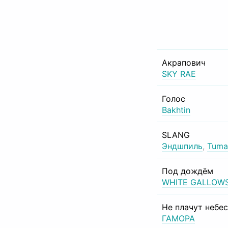
Акрапович
SKY RAE
Голос
Bakhtin
SLANG
Эндшпиль
,
Tuma
Под дождём
WHITE GALLOW
Не плачут небе
ГАМОРА