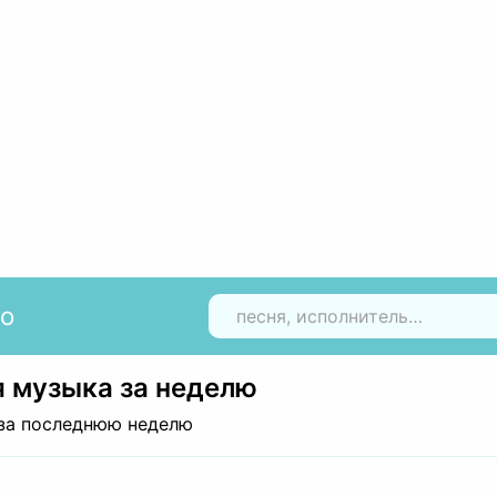
io
Н
 музыка за неделю
за последнюю неделю