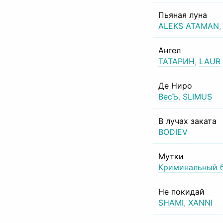
Пьяная луна
ALEKS ATAMAN
Ангел
ТАТАРИН
,
LAUR
Де Ниро
ВесЪ
,
SLIMUS
В лучах заката
BODIEV
Мутки
Криминальный 
Не покидай
SHAMI
,
XANNI