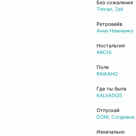
Без сожаления
Timran
,
Zell
Ретровейв
Анна Немченко
Ностальгия
ARCHI
Поле
RAIKAHO
Где ты была
KALVADOS
Отпускай
DONI
,
Согдиана
Изначально