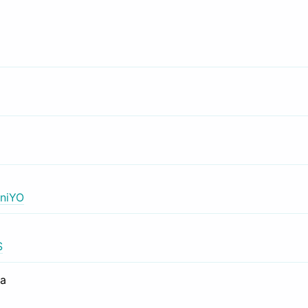
niYO
S
са