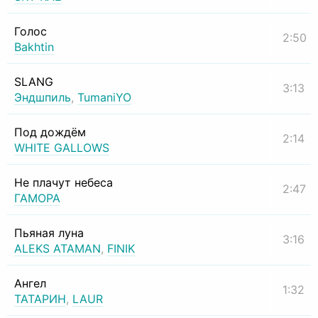
Голос
2:50
Bakhtin
SLANG
3:13
Эндшпиль
,
TumaniYO
Под дождём
2:14
WHITE GALLOWS
Не плачут небеса
2:47
ГАМОРА
Пьяная луна
3:16
ALEKS ATAMAN
,
FINIK
Ангел
1:32
ТАТАРИН
,
LAUR