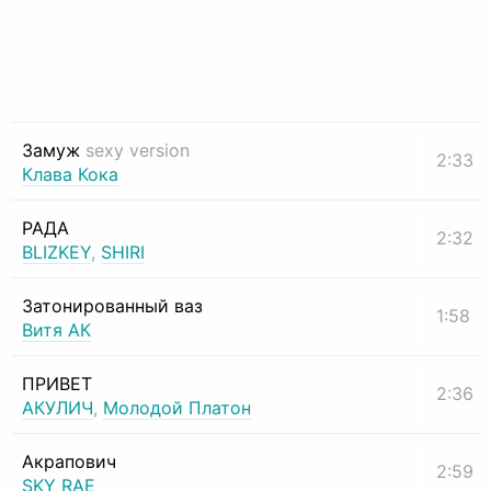
Замуж
sexy version
2:33
Клава Кока
РАДА
2:32
BLIZKEY
,
SHIRI
Затонированный ваз
1:58
Витя АК
ПРИВЕТ
2:36
АКУЛИЧ
,
Молодой Платон
Акрапович
2:59
SKY RAE