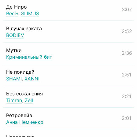
Де Ниро
3:07
ВесЪ
,
SLIMUS
В лучах заката
2:52
BODIEV
Мутки
2:36
Криминальный бит
Не покидай
2:51
SHAMI
,
XANNI
Без сожаления
2:21
Timran
,
Zell
Ретровейв
2:01
Анна Немченко