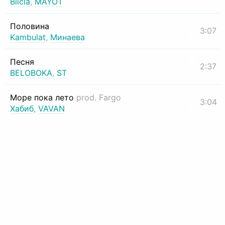
Biicla
,
MAYOT
Половина
3:07
Kambulat
,
Минаева
Песня
2:37
BELOBOKA
,
ST
Море пока лето
prod. Fargo
3:04
Хабиб
,
VAVAN