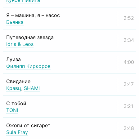
Кунов Никита
Я – машина, я – насос
2:52
Бьянка
Путеводная звезда
2:34
Idris & Leos
Луиза
4:00
Филипп Киркоров
Свидание
2:47
Кравц
,
SHAMI
С тобой
3:21
TONI
Ожоги от сигарет
2:48
Sula Fray