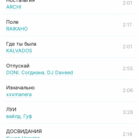
Ностальгия
2:01
ARCHI
Поле
2:17
RAIKAHO
Где ты была
2:01
KALVADOS
Отпускай
2:55
DONI
,
Согдиана
,
DJ Daveed
Изначально
2:06
xxxmanera
ЛУИ
3:28
вайлд
,
Гуф
ДОСВИДАНИЯ
2:14