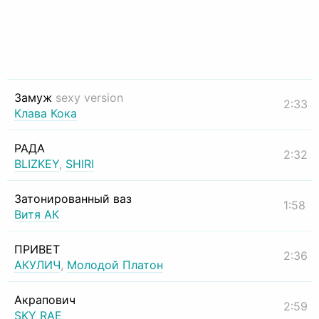
Замуж
sexy version
2:33
Клава Кока
РАДА
2:32
BLIZKEY
,
SHIRI
Затонированный ваз
1:58
Витя АК
ПРИВЕТ
2:36
АКУЛИЧ
,
Молодой Платон
Акрапович
2:59
SKY RAE