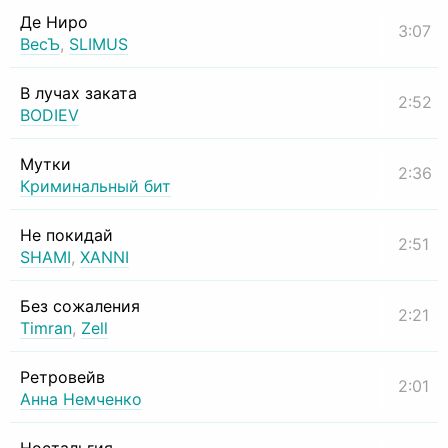
Де Ниро
3:07
ВесЪ
,
SLIMUS
В лучах заката
2:52
BODIEV
Мутки
2:36
Криминальный бит
Не покидай
2:51
SHAMI
,
XANNI
Без сожаления
2:21
Timran
,
Zell
Ретровейв
2:01
Анна Немченко