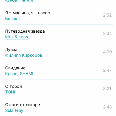
Кунов Никита
Я – машина, я – насос
2:52
Бьянка
Путеводная звезда
2:34
Idris & Leos
Луиза
4:00
Филипп Киркоров
Свидание
2:47
Кравц
,
SHAMI
С тобой
3:21
TONI
Ожоги от сигарет
2:48
Sula Fray