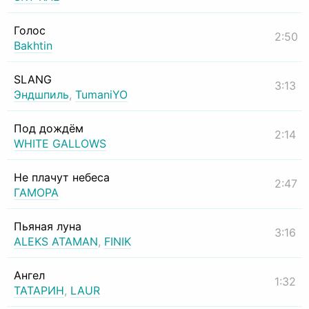
Голос
2:50
Bakhtin
SLANG
3:13
Эндшпиль
,
TumaniYO
Под дождём
2:14
WHITE GALLOWS
Не плачут небеса
2:47
ГАМОРА
Пьяная луна
3:16
ALEKS ATAMAN
,
FINIK
Ангел
1:32
ТАТАРИН
,
LAUR