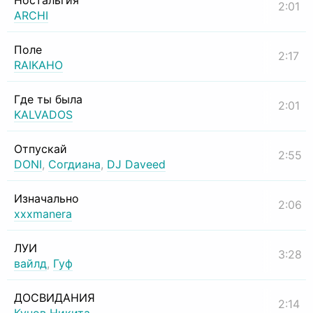
Ностальгия
2:01
ARCHI
Поле
2:17
RAIKAHO
Где ты была
2:01
KALVADOS
Отпускай
2:55
DONI
,
Согдиана
,
DJ Daveed
Изначально
2:06
xxxmanera
ЛУИ
3:28
вайлд
,
Гуф
ДОСВИДАНИЯ
2:14