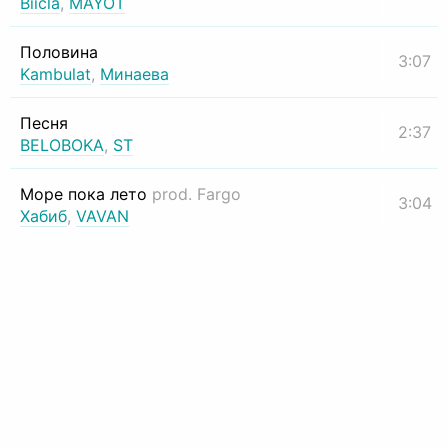
Biicla
,
MAYOT
Половина
3:07
Kambulat
,
Минаева
Песня
2:37
BELOBOKA
,
ST
Море пока лето
prod. Fargo
3:04
Хабиб
,
VAVAN