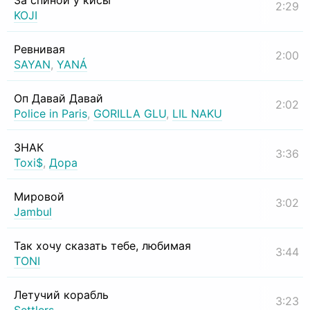
За спиной у кисы
2:29
KOJI
Ревнивая
2:00
SAYAN
,
YANÁ
Оп Давай Давай
2:02
Police in Paris
,
GORILLA GLU
,
LIL NAKU
ЗНАК
3:36
Toxi$
,
Дора
Мировой
3:02
Jambul
Так хочу сказать тебе, любимая
3:44
TONI
Летучий корабль
3:23