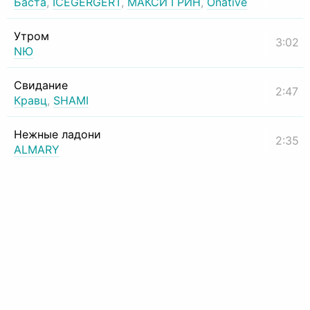
Баста
,
ICEGERGERT
,
МАКСИ ГРИН
,
Onative
Утром
3:02
NЮ
Свидание
2:47
Кравц
,
SHAMI
Нежные ладони
2:35
ALMARY