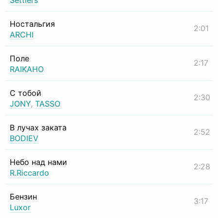
Settlers
Ностальгия
2:01
ARCHI
Поле
2:17
RAIKAHO
С тобой
2:30
JONY
,
TASSO
В лучах заката
2:52
BODIEV
Небо над нами
2:28
R.Riccardo
Бензин
3:17
Luxor