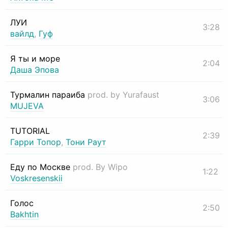
ЛУИ
3:28
вайлд
,
Гуф
Я ты и море
2:04
Даша Эпова
Турмалин параиба
prod. by Yurafaust
3:06
MUJEVA
TUTORIAL
2:39
Гарри Топор
,
Тони Раут
Еду по Москве
prod. By Wipo
1:22
Voskresenskii
Голос
2:50
Bakhtin