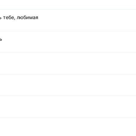
ь тебе, любимая
ь