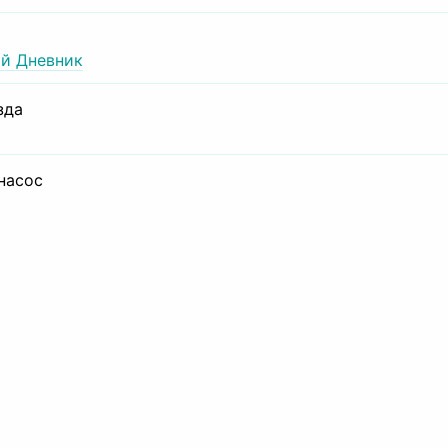
й Дневник
зда
 насос