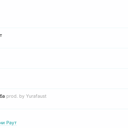
т
иба
prod. by Yurafaust
ни Раут