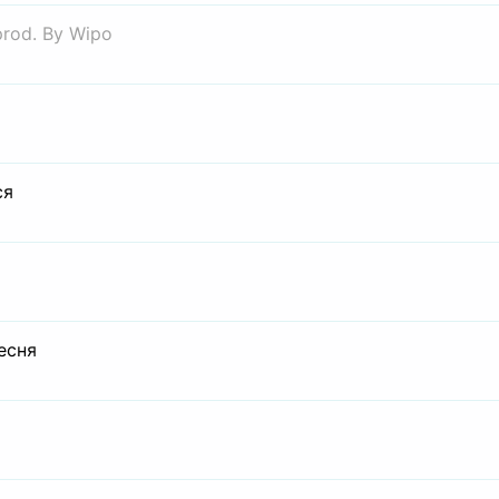
prod. By Wipo
ся
есня