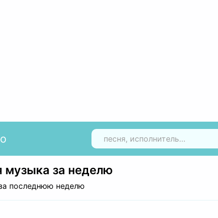
io
Н
 музыка за неделю
за последнюю неделю