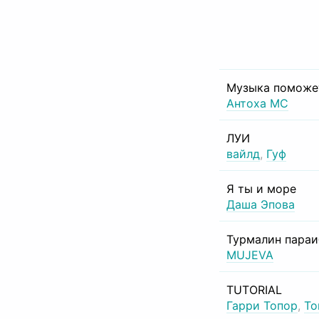
Музыка поможе
Антоха МС
ЛУИ
вайлд
,
Гуф
Я ты и море
Даша Эпова
Турмалин пара
MUJEVA
TUTORIAL
Гарри Топор
,
То