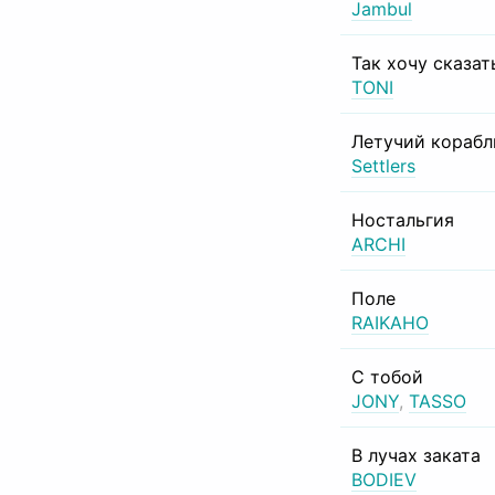
Jambul
Так хочу сказат
TONI
Летучий корабл
Settlers
Ностальгия
ARCHI
Поле
RAIKAHO
С тобой
JONY
,
TASSO
В лучах заката
BODIEV