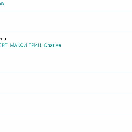
ов
его
ERT
,
МАКСИ ГРИН
,
Onative