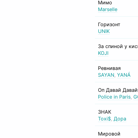
Мимо
Marselle
Горизонт
UNIK
За спиной у ки
KOJI
Ревнивая
SAYAN
,
YANÁ
Оп Давай Давай
Police in Paris
,
G
ЗНАК
Toxi$
,
Дора
Мировой