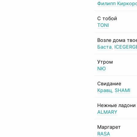
Филипп Киркор
С тобой
TONI
Возле дома тво
Баста
,
ICEGERG
Утром
NЮ
Свидание
Кравц
,
SHAMI
Нежные ладони
ALMARY
Маргарет
RASA