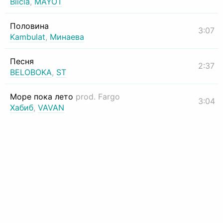
Biicla
,
MAYOT
Половина
3:07
Kambulat
,
Минаева
Песня
2:37
BELOBOKA
,
ST
Море пока лето
prod. Fargo
3:04
Хабиб
,
VAVAN