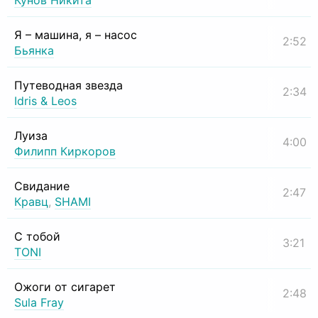
Кунов Никита
Я – машина, я – насос
2:52
Бьянка
Путеводная звезда
2:34
Idris & Leos
Луиза
4:00
Филипп Киркоров
Свидание
2:47
Кравц
,
SHAMI
С тобой
3:21
TONI
Ожоги от сигарет
2:48
Sula Fray