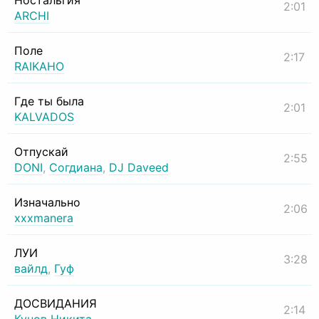
Ностальгия
2:01
ARCHI
Поле
2:17
RAIKAHO
Где ты была
2:01
KALVADOS
Отпускай
2:55
DONI
,
Согдиана
,
DJ Daveed
Изначально
2:06
xxxmanera
ЛУИ
3:28
вайлд
,
Гуф
ДОСВИДАНИЯ
2:14