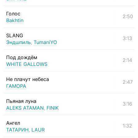
Голос
2:50
Bakhtin
SLANG
3:13
Эндшпиль
,
TumaniYO
Под дождём
2:14
WHITE GALLOWS
Не плачут небеса
2:47
ГАМОРА
Пьяная луна
3:16
ALEKS ATAMAN
,
FINIK
Ангел
1:32
ТАТАРИН
,
LAUR