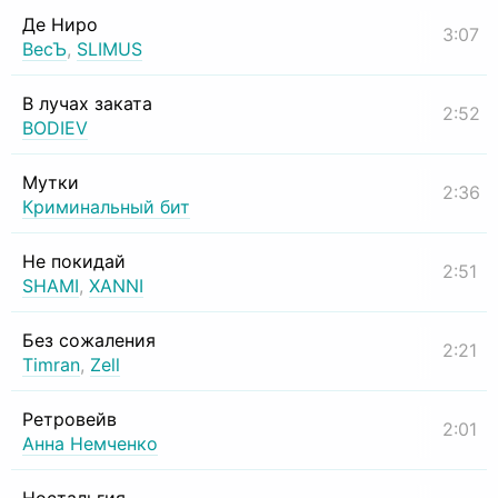
Де Ниро
3:07
ВесЪ
,
SLIMUS
В лучах заката
2:52
BODIEV
Мутки
2:36
Криминальный бит
Не покидай
2:51
SHAMI
,
XANNI
Без сожаления
2:21
Timran
,
Zell
Ретровейв
2:01
Анна Немченко