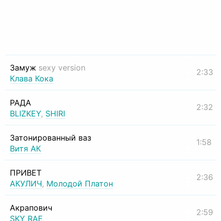
Замуж
sexy version
2:33
Клава Кока
РАДА
2:32
BLIZKEY
,
SHIRI
Затонированный ваз
1:58
Витя АК
ПРИВЕТ
2:36
АКУЛИЧ
,
Молодой Платон
Акрапович
2:59
SKY RAE