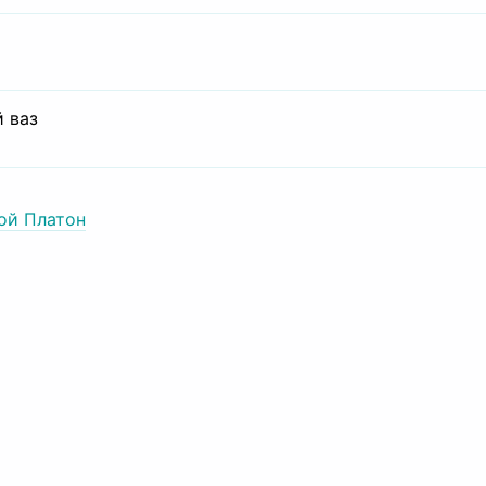
 ваз
ой Платон