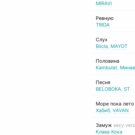
MIRAVI
Ревную
TRIDA
Слух
Biicla
,
MAYOT
Половина
Kambulat
,
Минае
Песня
BELOBOKA
,
ST
Море пока лет
Хабиб
,
VAVAN
Замуж
sexy vers
Клава Кока