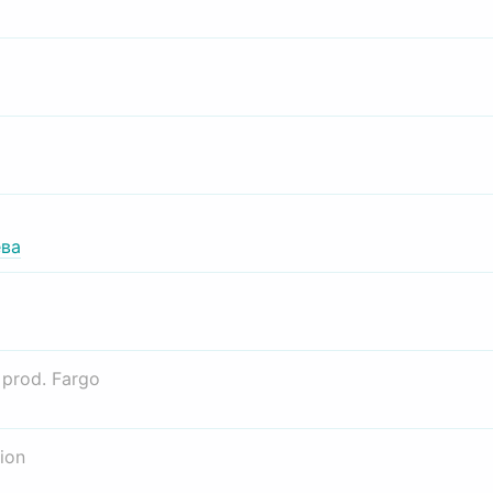
ва
о
prod. Fargo
ion