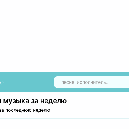
io
Н
 музыка за неделю
за последнюю неделю