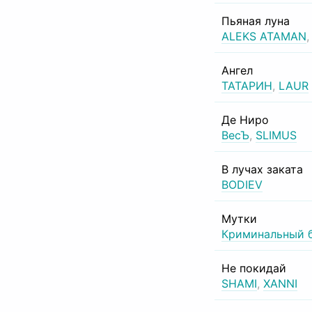
Пьяная луна
ALEKS ATAMAN
Ангел
ТАТАРИН
,
LAUR
Де Ниро
ВесЪ
,
SLIMUS
В лучах заката
BODIEV
Мутки
Криминальный 
Не покидай
SHAMI
,
XANNI