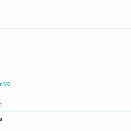
niYO
S
са