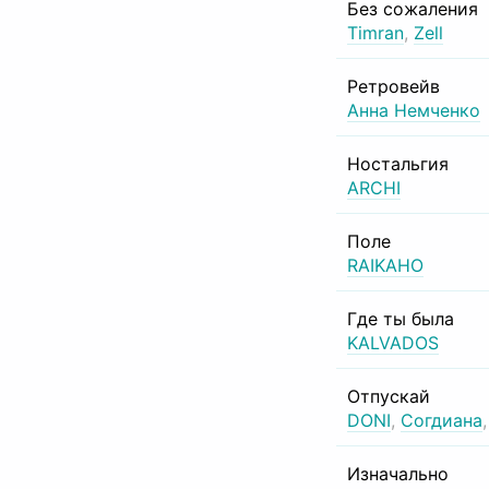
Без сожаления
Timran
,
Zell
Ретровейв
Анна Немченко
Ностальгия
ARCHI
Поле
RAIKAHO
Где ты была
KALVADOS
Отпускай
DONI
,
Согдиана
Изначально