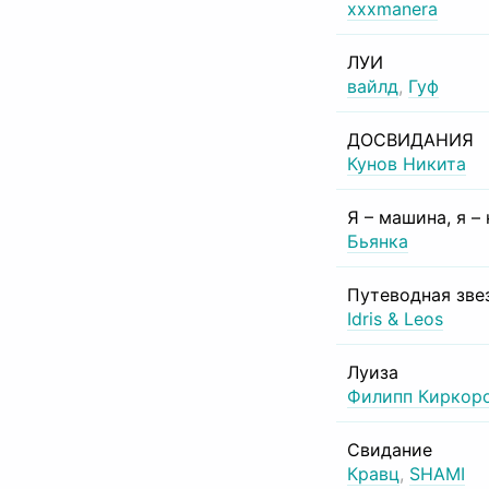
xxxmanera
ЛУИ
вайлд
,
Гуф
ДОСВИДАНИЯ
Кунов Никита
Я – машина, я –
Бьянка
Путеводная зве
Idris & Leos
Луиза
Филипп Киркор
Свидание
Кравц
,
SHAMI