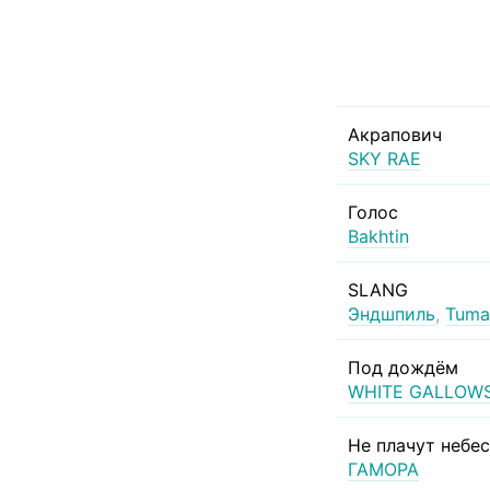
Акрапович
SKY RAE
Голос
Bakhtin
SLANG
Эндшпиль
,
Tuma
Под дождём
WHITE GALLOW
Не плачут небе
ГАМОРА