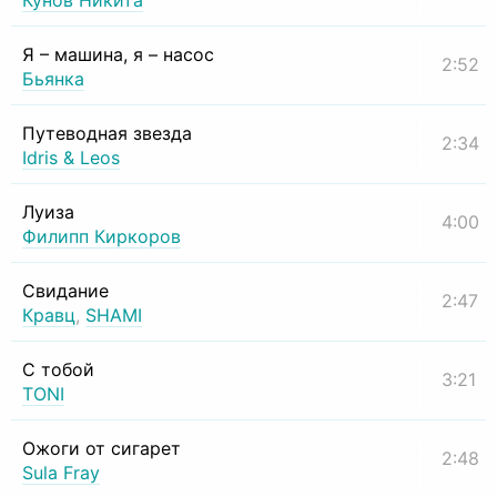
Кунов Никита
Я – машина, я – насос
2:52
Бьянка
Путеводная звезда
2:34
Idris & Leos
Луиза
4:00
Филипп Киркоров
Свидание
2:47
Кравц
,
SHAMI
С тобой
3:21
TONI
Ожоги от сигарет
2:48
Sula Fray