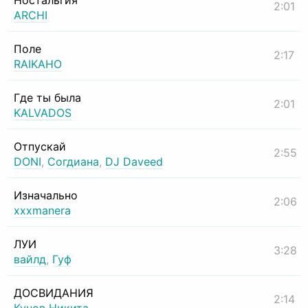
Ностальгия
2:01
ARCHI
Поле
2:17
RAIKAHO
Где ты была
2:01
KALVADOS
Отпускай
2:55
DONI
,
Согдиана
,
DJ Daveed
Изначально
2:06
xxxmanera
ЛУИ
3:28
вайлд
,
Гуф
ДОСВИДАНИЯ
2:14