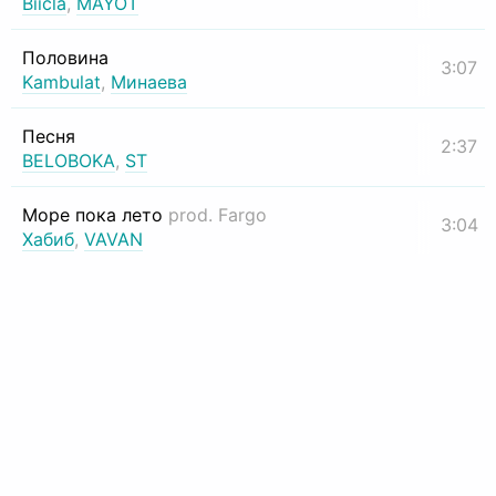
Biicla
,
MAYOT
Половина
3:07
Kambulat
,
Минаева
Песня
2:37
BELOBOKA
,
ST
Море пока лето
prod. Fargo
3:04
Хабиб
,
VAVAN