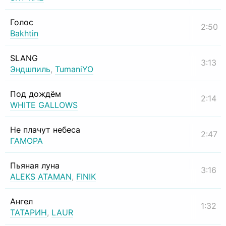
Голос
2:50
Bakhtin
SLANG
3:13
Эндшпиль
,
TumaniYO
Под дождём
2:14
WHITE GALLOWS
Не плачут небеса
2:47
ГАМОРА
Пьяная луна
3:16
ALEKS ATAMAN
,
FINIK
Ангел
1:32
ТАТАРИН
,
LAUR