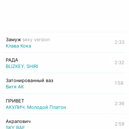
Замуж
sexy version
2:33
Клава Кока
РАДА
2:32
BLIZKEY
,
SHIRI
Затонированный ваз
1:58
Витя АК
ПРИВЕТ
2:36
АКУЛИЧ
,
Молодой Платон
Акрапович
2:59
SKY RAE