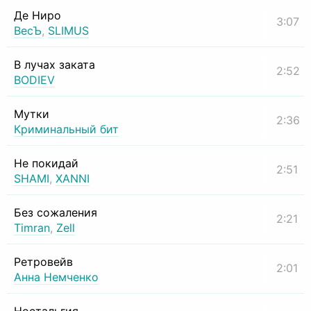
Де Ниро
3:07
ВесЪ
,
SLIMUS
В лучах заката
2:52
BODIEV
Мутки
2:36
Криминальный бит
Не покидай
2:51
SHAMI
,
XANNI
Без сожаления
2:21
Timran
,
Zell
Ретровейв
2:01
Анна Немченко