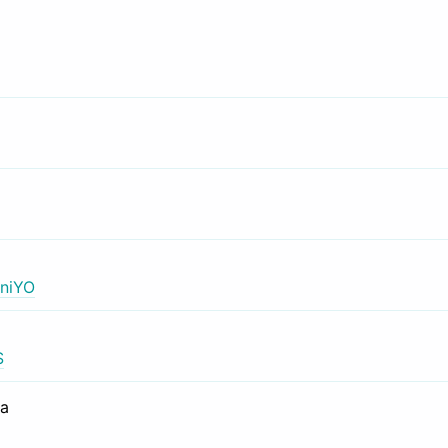
niYO
S
са