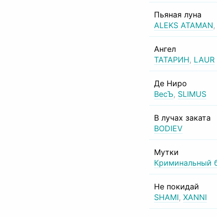
Пьяная луна
ALEKS ATAMAN
Ангел
ТАТАРИН
,
LAUR
Де Ниро
ВесЪ
,
SLIMUS
В лучах заката
BODIEV
Мутки
Криминальный 
Не покидай
SHAMI
,
XANNI