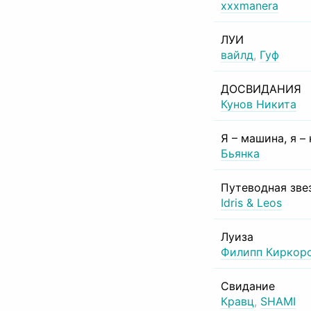
xxxmanera
ЛУИ
вайлд
,
Гуф
ДОСВИДАНИЯ
Кунов Никита
Я – машина, я –
Бьянка
Путеводная зве
Idris & Leos
Луиза
Филипп Киркор
Свидание
Кравц
,
SHAMI