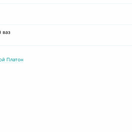
 ваз
ой Платон