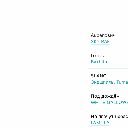
Акрапович
SKY RAE
Голос
Bakhtin
SLANG
Эндшпиль
,
Tuma
Под дождём
WHITE GALLOW
Не плачут небе
ГАМОРА