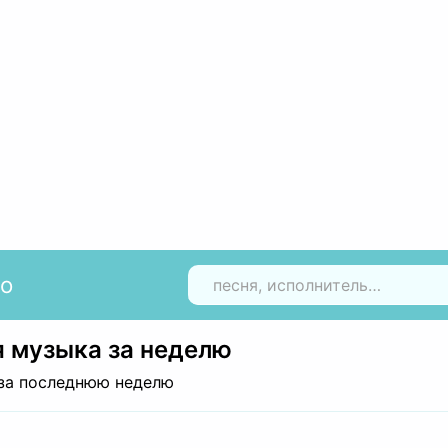
io
Н
 музыка за неделю
за последнюю неделю