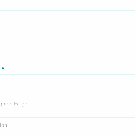
ва
о
prod. Fargo
ion