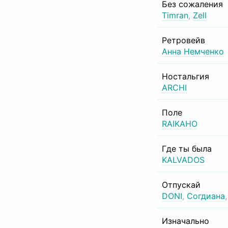
Без сожаления
Timran
,
Zell
Ретровейв
Анна Немченко
Ностальгия
ARCHI
Поле
RAIKAHO
Где ты была
KALVADOS
Отпускай
DONI
,
Согдиана
Изначально