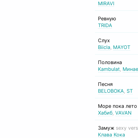
MIRAVI
Ревную
TRIDA
Слух
Biicla
,
MAYOT
Половина
Kambulat
,
Минае
Песня
BELOBOKA
,
ST
Море пока лет
Хабиб
,
VAVAN
Замуж
sexy vers
Клава Кока