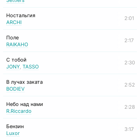
Settlers
Ностальгия
2:01
ARCHI
Поле
2:17
RAIKAHO
С тобой
2:30
JONY
,
TASSO
В лучах заката
2:52
BODIEV
Небо над нами
2:28
R.Riccardo
Бензин
3:17
Luxor