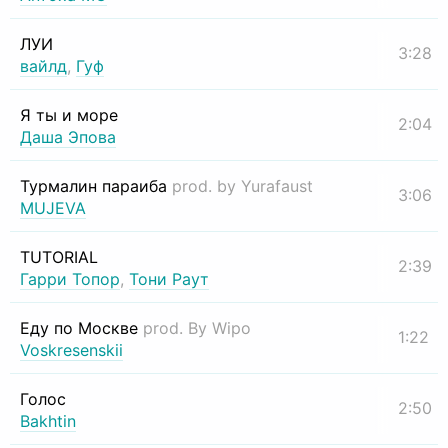
ЛУИ
3:28
вайлд
,
Гуф
Я ты и море
2:04
Даша Эпова
Турмалин параиба
prod. by Yurafaust
3:06
MUJEVA
TUTORIAL
2:39
Гарри Топор
,
Тони Раут
Еду по Москве
prod. By Wipo
1:22
Voskresenskii
Голос
2:50
Bakhtin