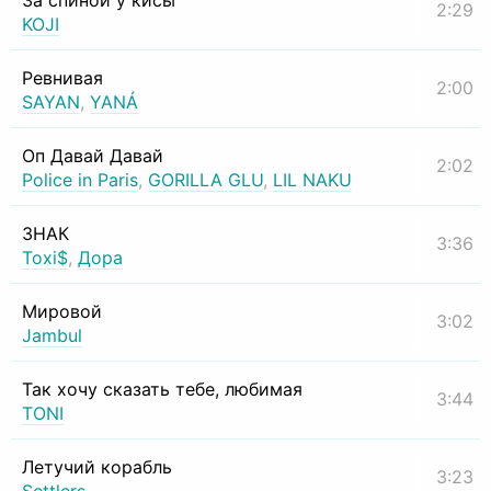
За спиной у кисы
2:29
KOJI
Ревнивая
2:00
SAYAN
,
YANÁ
Оп Давай Давай
2:02
Police in Paris
,
GORILLA GLU
,
LIL NAKU
ЗНАК
3:36
Toxi$
,
Дора
Мировой
3:02
Jambul
Так хочу сказать тебе, любимая
3:44
TONI
Летучий корабль
3:23