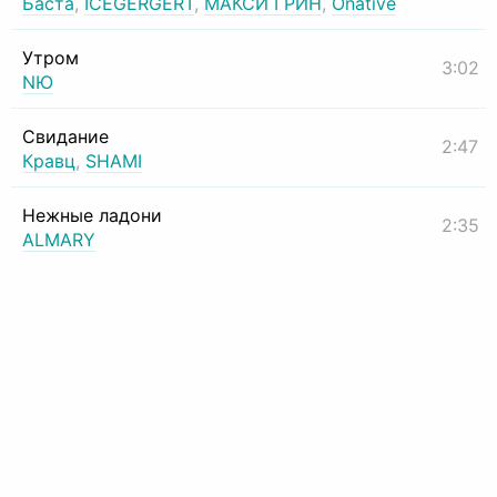
Баста
,
ICEGERGERT
,
МАКСИ ГРИН
,
Onative
Утром
3:02
NЮ
Свидание
2:47
Кравц
,
SHAMI
Нежные ладони
2:35
ALMARY