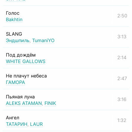
Голос
2:50
Bakhtin
SLANG
3:13
Эндшпиль
,
TumaniYO
Под дождём
2:14
WHITE GALLOWS
Не плачут небеса
2:47
ГАМОРА
Пьяная луна
3:16
ALEKS ATAMAN
,
FINIK
Ангел
1:32
ТАТАРИН
,
LAUR