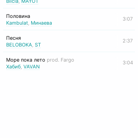
Biicla
,
MAYOT
Половина
3:07
Kambulat
,
Минаева
Песня
2:37
BELOBOKA
,
ST
Море пока лето
prod. Fargo
3:04
Хабиб
,
VAVAN