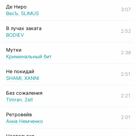
Де Ниро
3:07
ВесЪ
,
SLIMUS
В лучах заката
2:52
BODIEV
Мутки
2:36
Криминальный бит
Не покидай
2:51
SHAMI
,
XANNI
Без сожаления
2:21
Timran
,
Zell
Ретровейв
2:01
Анна Немченко