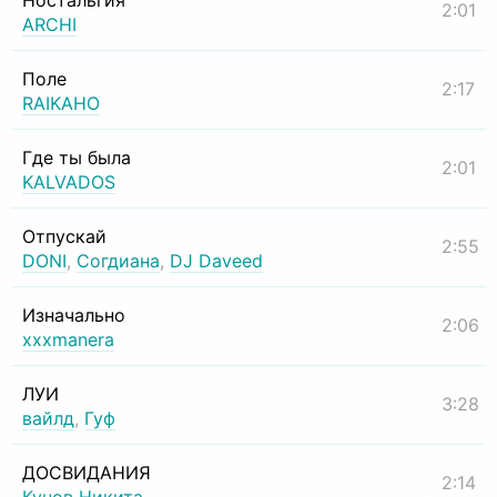
Ностальгия
2:01
ARCHI
Поле
2:17
RAIKAHO
Где ты была
2:01
KALVADOS
Отпускай
2:55
DONI
,
Согдиана
,
DJ Daveed
Изначально
2:06
xxxmanera
ЛУИ
3:28
вайлд
,
Гуф
ДОСВИДАНИЯ
2:14