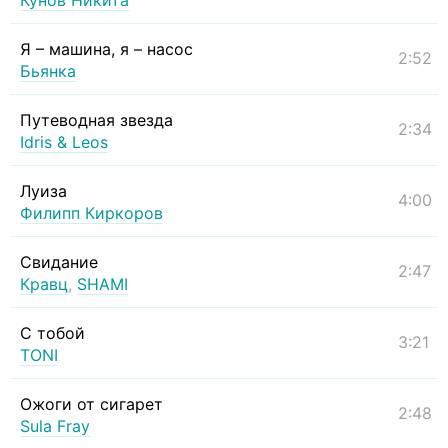
Кунов Никита
Я – машина, я – насос
2:52
Бьянка
Путеводная звезда
2:34
Idris & Leos
Луиза
4:00
Филипп Киркоров
Свидание
2:47
Кравц
,
SHAMI
С тобой
3:21
TONI
Ожоги от сигарет
2:48
Sula Fray