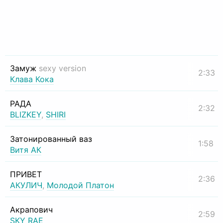
Замуж
sexy version
2:33
Клава Кока
РАДА
2:32
BLIZKEY
,
SHIRI
Затонированный ваз
1:58
Витя АК
ПРИВЕТ
2:36
АКУЛИЧ
,
Молодой Платон
Акрапович
2:59
SKY RAE