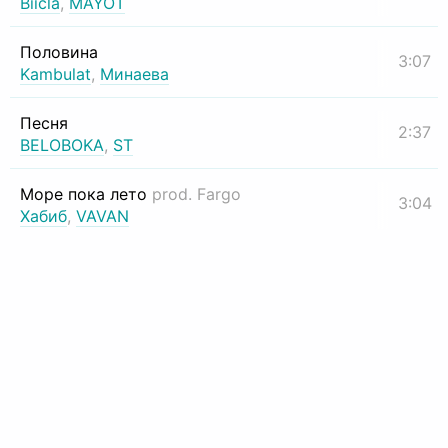
Biicla
,
MAYOT
Половина
3:07
Kambulat
,
Минаева
Песня
2:37
BELOBOKA
,
ST
Море пока лето
prod. Fargo
3:04
Хабиб
,
VAVAN