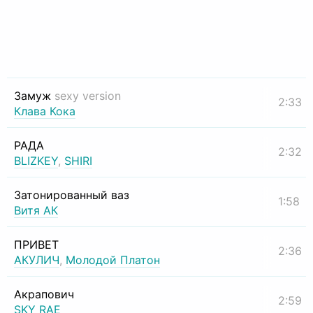
Замуж
sexy version
2:33
Клава Кока
РАДА
2:32
BLIZKEY
,
SHIRI
Затонированный ваз
1:58
Витя АК
ПРИВЕТ
2:36
АКУЛИЧ
,
Молодой Платон
Акрапович
2:59
SKY RAE