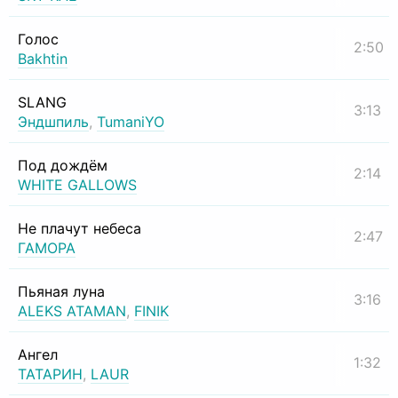
Голос
2:50
Bakhtin
SLANG
3:13
Эндшпиль
,
TumaniYO
Под дождём
2:14
WHITE GALLOWS
Не плачут небеса
2:47
ГАМОРА
Пьяная луна
3:16
ALEKS ATAMAN
,
FINIK
Ангел
1:32
ТАТАРИН
,
LAUR