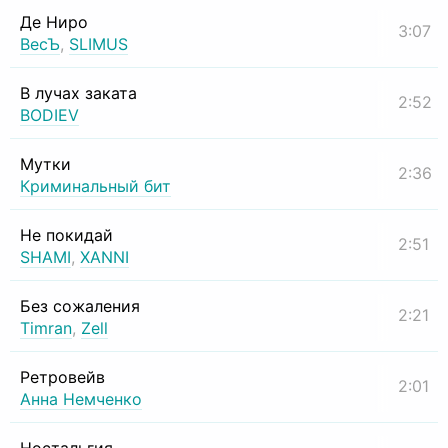
Де Ниро
3:07
ВесЪ
,
SLIMUS
В лучах заката
2:52
BODIEV
Мутки
2:36
Криминальный бит
Не покидай
2:51
SHAMI
,
XANNI
Без сожаления
2:21
Timran
,
Zell
Ретровейв
2:01
Анна Немченко