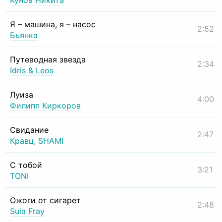
Кунов Никита
Я – машина, я – насос
2:52
Бьянка
Путеводная звезда
2:34
Idris & Leos
Луиза
4:00
Филипп Киркоров
Свидание
2:47
Кравц
,
SHAMI
С тобой
3:21
TONI
Ожоги от сигарет
2:48
Sula Fray