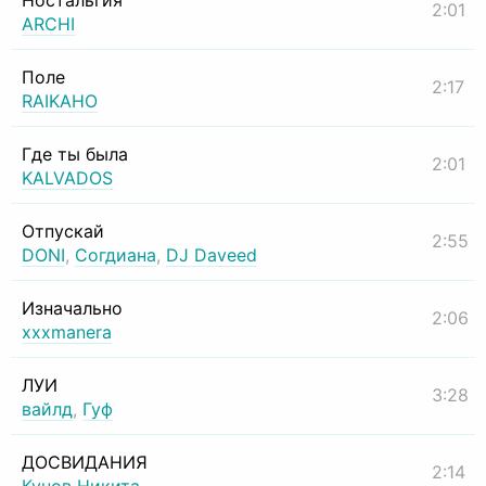
Ностальгия
2:01
ARCHI
Поле
2:17
RAIKAHO
Где ты была
2:01
KALVADOS
Отпускай
2:55
DONI
,
Согдиана
,
DJ Daveed
Изначально
2:06
xxxmanera
ЛУИ
3:28
вайлд
,
Гуф
ДОСВИДАНИЯ
2:14