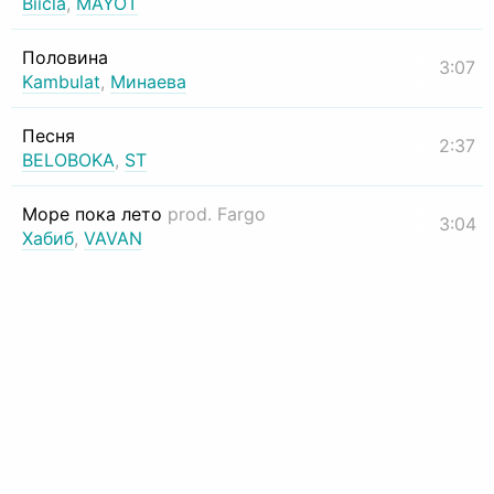
Biicla
,
MAYOT
Половина
3:07
Kambulat
,
Минаева
Песня
2:37
BELOBOKA
,
ST
Море пока лето
prod. Fargo
3:04
Хабиб
,
VAVAN