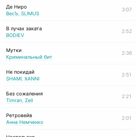
Де Ниро
3:07
ВесЪ
,
SLIMUS
В лучах заката
2:52
BODIEV
Мутки
2:36
Криминальный бит
Не покидай
2:51
SHAMI
,
XANNI
Без сожаления
2:21
Timran
,
Zell
Ретровейв
2:01
Анна Немченко