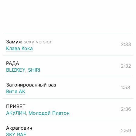
Замуж
sexy version
2:33
Клава Кока
РАДА
2:32
BLIZKEY
,
SHIRI
Затонированный ваз
1:58
Витя АК
ПРИВЕТ
2:36
АКУЛИЧ
,
Молодой Платон
Акрапович
2:59
SKY RAE