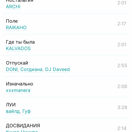
Ностальгия
2:01
ARCHI
Поле
2:17
RAIKAHO
Где ты была
2:01
KALVADOS
Отпускай
2:55
DONI
,
Согдиана
,
DJ Daveed
Изначально
2:06
xxxmanera
ЛУИ
3:28
вайлд
,
Гуф
ДОСВИДАНИЯ
2:14