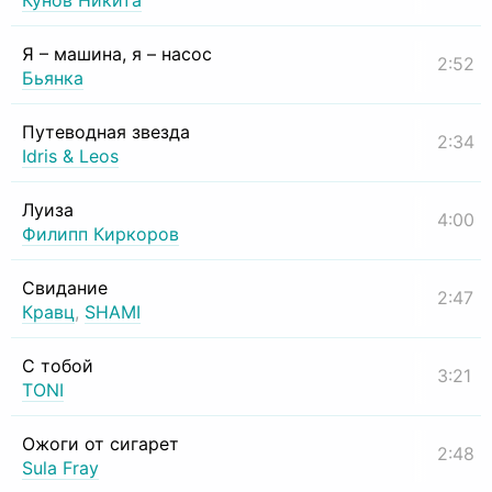
Кунов Никита
Я – машина, я – насос
2:52
Бьянка
Путеводная звезда
2:34
Idris & Leos
Луиза
4:00
Филипп Киркоров
Свидание
2:47
Кравц
,
SHAMI
С тобой
3:21
TONI
Ожоги от сигарет
2:48
Sula Fray