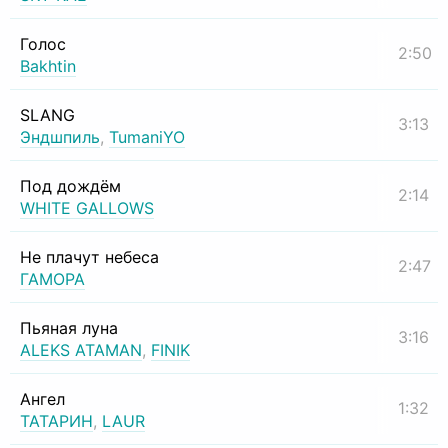
Голос
2:50
Bakhtin
SLANG
3:13
Эндшпиль
,
TumaniYO
Под дождём
2:14
WHITE GALLOWS
Не плачут небеса
2:47
ГАМОРА
Пьяная луна
3:16
ALEKS ATAMAN
,
FINIK
Ангел
1:32
ТАТАРИН
,
LAUR