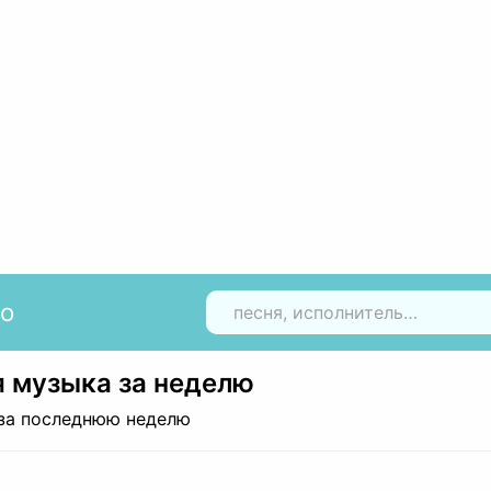
io
Н
 музыка за неделю
за последнюю неделю