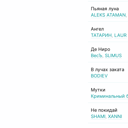
Пьяная луна
ALEKS ATAMAN
Ангел
ТАТАРИН
,
LAUR
Де Ниро
ВесЪ
,
SLIMUS
В лучах заката
BODIEV
Мутки
Криминальный 
Не покидай
SHAMI
,
XANNI