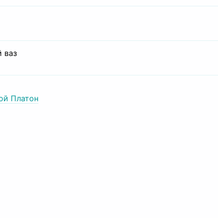
 ваз
ой Платон