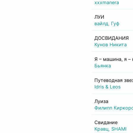
xxxmanera
ЛУИ
вайлд
,
Гуф
ДОСВИДАНИЯ
Кунов Никита
Я – машина, я –
Бьянка
Путеводная зве
Idris & Leos
Луиза
Филипп Киркор
Свидание
Кравц
,
SHAMI