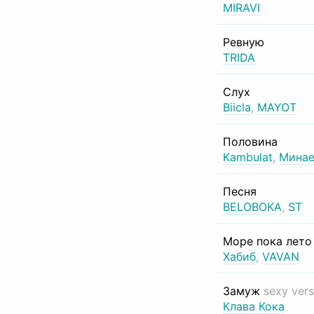
MIRAVI
Ревную
TRIDA
Слух
Biicla
,
MAYOT
Половина
Kambulat
,
Минае
Песня
BELOBOKA
,
ST
Море пока лет
Хабиб
,
VAVAN
Замуж
sexy vers
Клава Кока