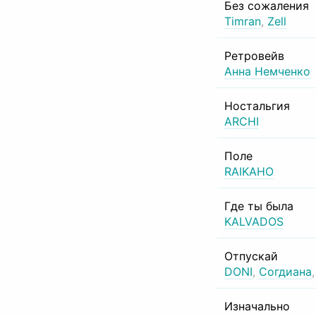
Без сожаления
Timran
,
Zell
Ретровейв
Анна Немченко
Ностальгия
ARCHI
Поле
RAIKAHO
Где ты была
KALVADOS
Отпускай
DONI
,
Согдиана
Изначально