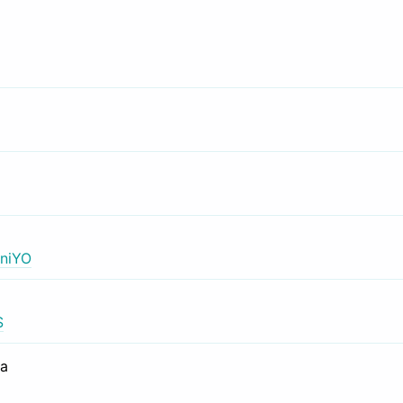
niYO
S
са