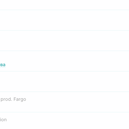
ва
о
prod. Fargo
ion