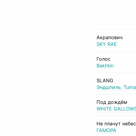
Акрапович
SKY RAE
Голос
Bakhtin
SLANG
Эндшпиль
,
Tuma
Под дождём
WHITE GALLOW
Не плачут небе
ГАМОРА