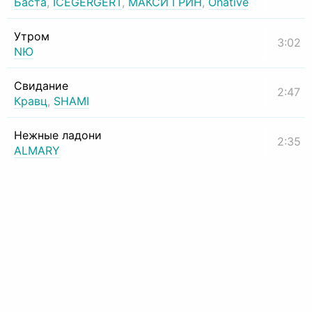
Баста
,
ICEGERGERT
,
МАКСИ ГРИН
,
Onative
Утром
3:02
NЮ
Свидание
2:47
Кравц
,
SHAMI
Нежные ладони
2:35
ALMARY