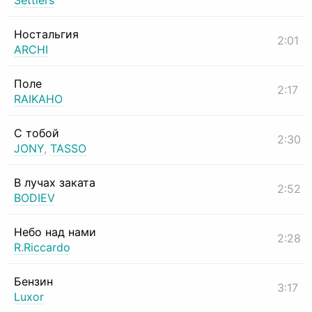
Settlers
Ностальгия
2:01
ARCHI
Поле
2:17
RAIKAHO
С тобой
2:30
JONY
,
TASSO
В лучах заката
2:52
BODIEV
Небо над нами
2:28
R.Riccardo
Бензин
3:17
Luxor