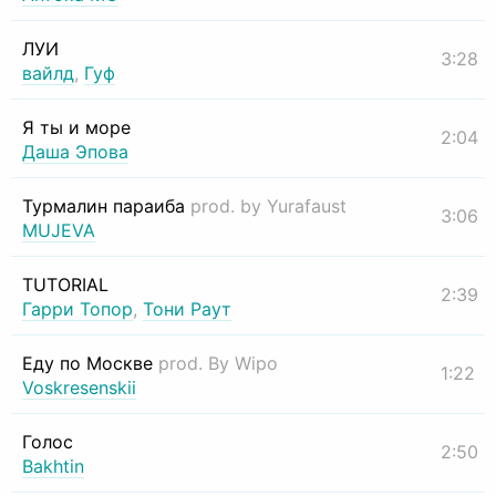
ЛУИ
3:28
вайлд
,
Гуф
Я ты и море
2:04
Даша Эпова
Турмалин параиба
prod. by Yurafaust
3:06
MUJEVA
TUTORIAL
2:39
Гарри Топор
,
Тони Раут
Еду по Москве
prod. By Wipo
1:22
Voskresenskii
Голос
2:50
Bakhtin