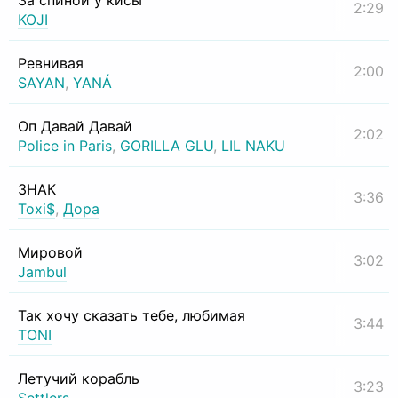
За спиной у кисы
2:29
KOJI
Ревнивая
2:00
SAYAN
,
YANÁ
Оп Давай Давай
2:02
Police in Paris
,
GORILLA GLU
,
LIL NAKU
ЗНАК
3:36
Toxi$
,
Дора
Мировой
3:02
Jambul
Так хочу сказать тебе, любимая
3:44
TONI
Летучий корабль
3:23