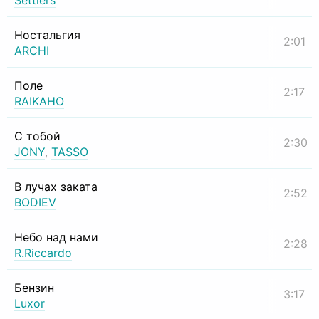
Settlers
Ностальгия
2:01
ARCHI
Поле
2:17
RAIKAHO
С тобой
2:30
JONY
,
TASSO
В лучах заката
2:52
BODIEV
Небо над нами
2:28
R.Riccardo
Бензин
3:17
Luxor