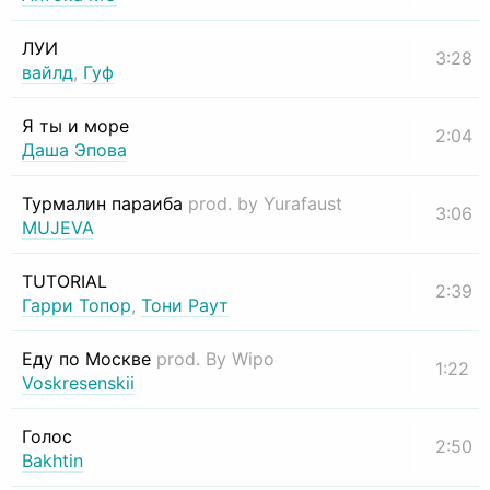
ЛУИ
3:28
вайлд
,
Гуф
Я ты и море
2:04
Даша Эпова
Турмалин параиба
prod. by Yurafaust
3:06
MUJEVA
TUTORIAL
2:39
Гарри Топор
,
Тони Раут
Еду по Москве
prod. By Wipo
1:22
Voskresenskii
Голос
2:50
Bakhtin