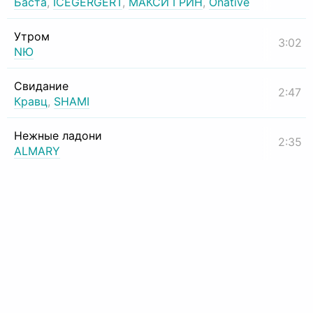
Баста
,
ICEGERGERT
,
МАКСИ ГРИН
,
Onative
Утром
3:02
NЮ
Свидание
2:47
Кравц
,
SHAMI
Нежные ладони
2:35
ALMARY