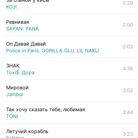
За спиной у кисы
2:29
KOJI
Ревнивая
2:00
SAYAN
,
YANÁ
Оп Давай Давай
2:02
Police in Paris
,
GORILLA GLU
,
LIL NAKU
ЗНАК
3:36
Toxi$
,
Дора
Мировой
3:02
Jambul
Так хочу сказать тебе, любимая
3:44
TONI
Летучий корабль
3:23