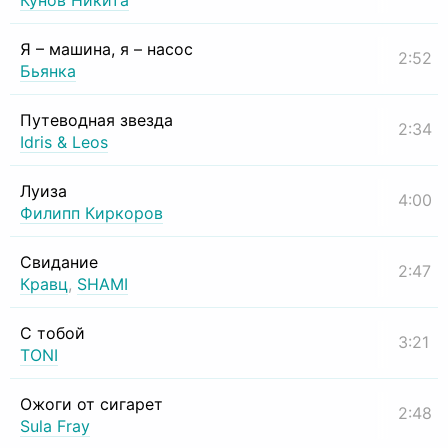
Кунов Никита
Я – машина, я – насос
2:52
Бьянка
Путеводная звезда
2:34
Idris & Leos
Луиза
4:00
Филипп Киркоров
Свидание
2:47
Кравц
,
SHAMI
С тобой
3:21
TONI
Ожоги от сигарет
2:48
Sula Fray