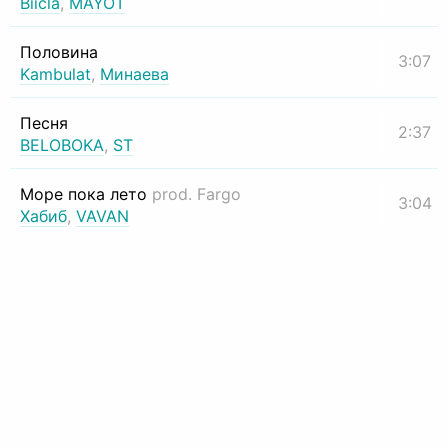
Biicla
,
MAYOT
Половина
3:07
Kambulat
,
Минаева
Песня
2:37
BELOBOKA
,
ST
Море пока лето
prod. Fargo
3:04
Хабиб
,
VAVAN