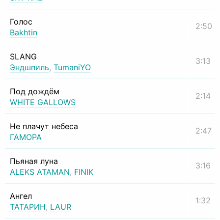
Голос
2:50
Bakhtin
SLANG
3:13
Эндшпиль
,
TumaniYO
Под дождём
2:14
WHITE GALLOWS
Не плачут небеса
2:47
ГАМОРА
Пьяная луна
3:16
ALEKS ATAMAN
,
FINIK
Ангел
1:32
ТАТАРИН
,
LAUR