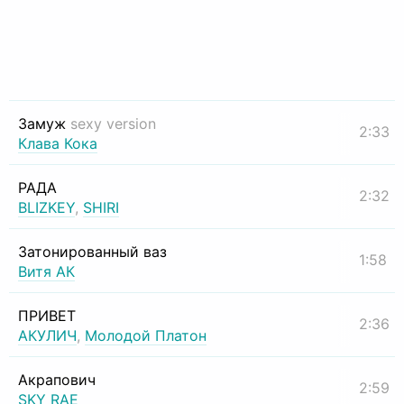
Замуж
sexy version
2:33
Клава Кока
РАДА
2:32
BLIZKEY
,
SHIRI
Затонированный ваз
1:58
Витя АК
ПРИВЕТ
2:36
АКУЛИЧ
,
Молодой Платон
Акрапович
2:59
SKY RAE