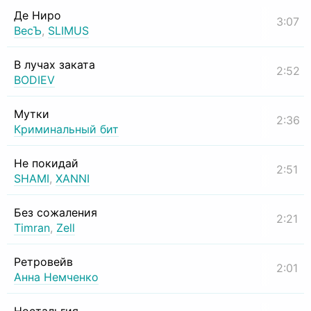
Де Ниро
3:07
ВесЪ
,
SLIMUS
В лучах заката
2:52
BODIEV
Мутки
2:36
Криминальный бит
Не покидай
2:51
SHAMI
,
XANNI
Без сожаления
2:21
Timran
,
Zell
Ретровейв
2:01
Анна Немченко