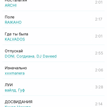
Ностальгия
2:01
ARCHI
Поле
2:17
RAIKAHO
Где ты была
2:01
KALVADOS
Отпускай
2:55
DONI
,
Согдиана
,
DJ Daveed
Изначально
2:06
xxxmanera
ЛУИ
3:28
вайлд
,
Гуф
ДОСВИДАНИЯ
2:14