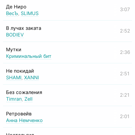
Де Ниро
3:07
ВесЪ
,
SLIMUS
В лучах заката
2:52
BODIEV
Мутки
2:36
Криминальный бит
Не покидай
2:51
SHAMI
,
XANNI
Без сожаления
2:21
Timran
,
Zell
Ретровейв
2:01
Анна Немченко