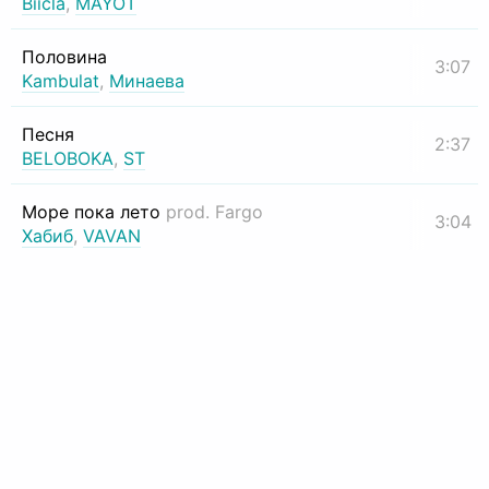
Biicla
,
MAYOT
Половина
3:07
Kambulat
,
Минаева
Песня
2:37
BELOBOKA
,
ST
Море пока лето
prod. Fargo
3:04
Хабиб
,
VAVAN