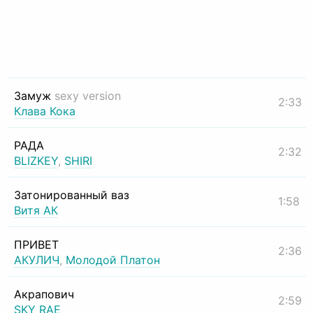
Замуж
sexy version
2:33
Клава Кока
РАДА
2:32
BLIZKEY
,
SHIRI
Затонированный ваз
1:58
Витя АК
ПРИВЕТ
2:36
АКУЛИЧ
,
Молодой Платон
Акрапович
2:59
SKY RAE