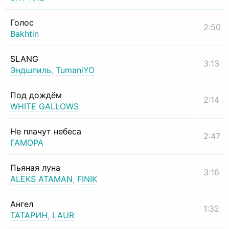
Голос
2:50
Bakhtin
SLANG
3:13
Эндшпиль
,
TumaniYO
Под дождём
2:14
WHITE GALLOWS
Не плачут небеса
2:47
ГАМОРА
Пьяная луна
3:16
ALEKS ATAMAN
,
FINIK
Ангел
1:32
ТАТАРИН
,
LAUR