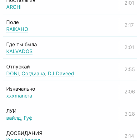
Ностальгия
2:01
ARCHI
Поле
2:17
RAIKAHO
Где ты была
2:01
KALVADOS
Отпускай
2:55
DONI
,
Согдиана
,
DJ Daveed
Изначально
2:06
xxxmanera
ЛУИ
3:28
вайлд
,
Гуф
ДОСВИДАНИЯ
2:14