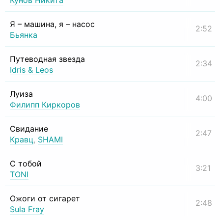
Кунов Никита
Я – машина, я – насос
2:52
Бьянка
Путеводная звезда
2:34
Idris & Leos
Луиза
4:00
Филипп Киркоров
Свидание
2:47
Кравц
,
SHAMI
С тобой
3:21
TONI
Ожоги от сигарет
2:48
Sula Fray