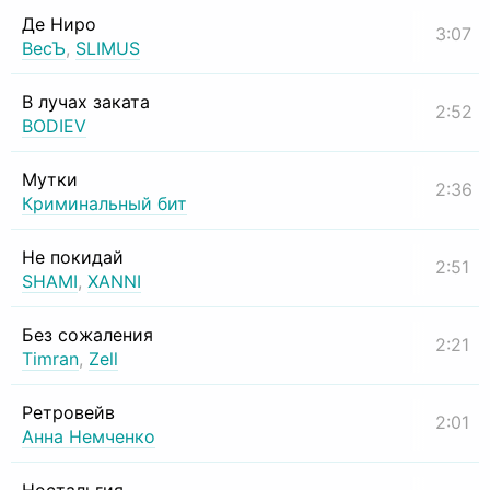
Де Ниро
3:07
ВесЪ
,
SLIMUS
В лучах заката
2:52
BODIEV
Мутки
2:36
Криминальный бит
Не покидай
2:51
SHAMI
,
XANNI
Без сожаления
2:21
Timran
,
Zell
Ретровейв
2:01
Анна Немченко