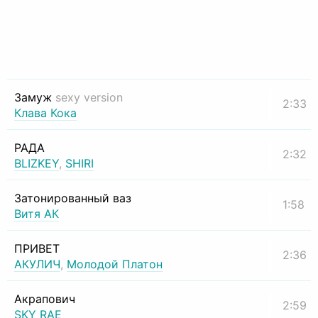
Замуж
sexy version
2:33
Клава Кока
РАДА
2:32
BLIZKEY
,
SHIRI
Затонированный ваз
1:58
Витя АК
ПРИВЕТ
2:36
АКУЛИЧ
,
Молодой Платон
Акрапович
2:59
SKY RAE