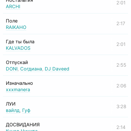
Ностальгия
2:01
ARCHI
Поле
2:17
RAIKAHO
Где ты была
2:01
KALVADOS
Отпускай
2:55
DONI
,
Согдиана
,
DJ Daveed
Изначально
2:06
xxxmanera
ЛУИ
3:28
вайлд
,
Гуф
ДОСВИДАНИЯ
2:14