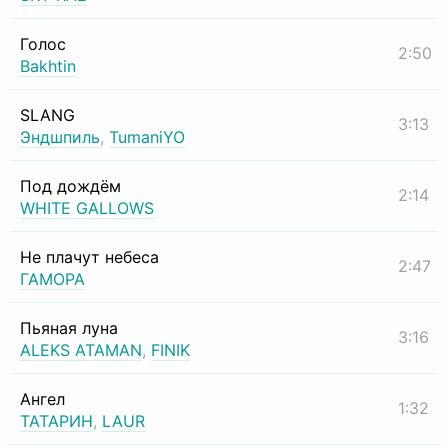
Голос
2:50
Bakhtin
SLANG
3:13
Эндшпиль
,
TumaniYO
Под дождём
2:14
WHITE GALLOWS
Не плачут небеса
2:47
ГАМОРА
Пьяная луна
3:16
ALEKS ATAMAN
,
FINIK
Ангел
1:32
ТАТАРИН
,
LAUR