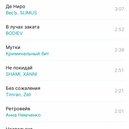
Де Ниро
3:07
ВесЪ
,
SLIMUS
В лучах заката
2:52
BODIEV
Мутки
2:36
Криминальный бит
Не покидай
2:51
SHAMI
,
XANNI
Без сожаления
2:21
Timran
,
Zell
Ретровейв
2:01
Анна Немченко