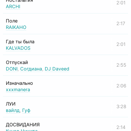
Ностальгия
2:01
ARCHI
Поле
2:17
RAIKAHO
Где ты была
2:01
KALVADOS
Отпускай
2:55
DONI
,
Согдиана
,
DJ Daveed
Изначально
2:06
xxxmanera
ЛУИ
3:28
вайлд
,
Гуф
ДОСВИДАНИЯ
2:14