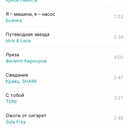
Кунов Никита
Я – машина, я – насос
2:52
Бьянка
Путеводная звезда
2:34
Idris & Leos
Луиза
4:00
Филипп Киркоров
Свидание
2:47
Кравц
,
SHAMI
С тобой
3:21
TONI
Ожоги от сигарет
2:48
Sula Fray