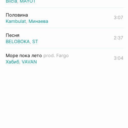
Biicla
,
MAYOT
Половина
3:07
Kambulat
,
Минаева
Песня
2:37
BELOBOKA
,
ST
Море пока лето
prod. Fargo
3:04
Хабиб
,
VAVAN