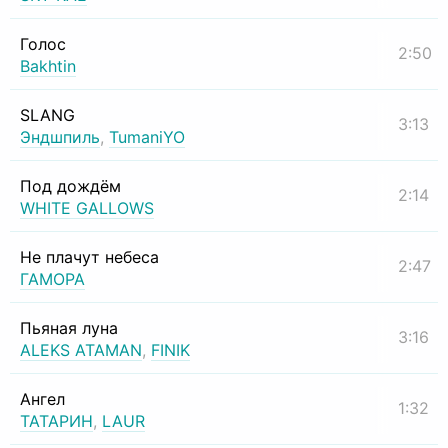
Голос
2:50
Bakhtin
SLANG
3:13
Эндшпиль
,
TumaniYO
Под дождём
2:14
WHITE GALLOWS
Не плачут небеса
2:47
ГАМОРА
Пьяная луна
3:16
ALEKS ATAMAN
,
FINIK
Ангел
1:32
ТАТАРИН
,
LAUR