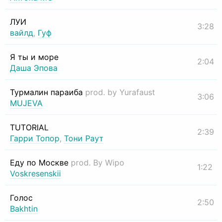
ЛУИ
3:28
вайлд
,
Гуф
Я ты и море
2:04
Даша Эпова
Турмалин параиба
prod. by Yurafaust
3:06
MUJEVA
TUTORIAL
2:39
Гарри Топор
,
Тони Раут
Еду по Москве
prod. By Wipo
1:22
Voskresenskii
Голос
2:50
Bakhtin