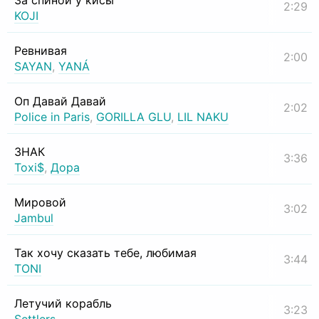
За спиной у кисы
2:29
KOJI
Ревнивая
2:00
SAYAN
,
YANÁ
Оп Давай Давай
2:02
Police in Paris
,
GORILLA GLU
,
LIL NAKU
ЗНАК
3:36
Toxi$
,
Дора
Мировой
3:02
Jambul
Так хочу сказать тебе, любимая
3:44
TONI
Летучий корабль
3:23