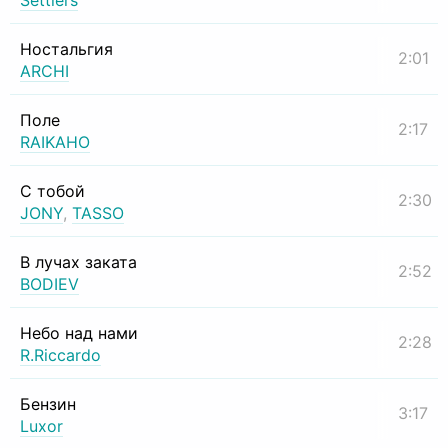
Settlers
Ностальгия
2:01
ARCHI
Поле
2:17
RAIKAHO
С тобой
2:30
JONY
,
TASSO
В лучах заката
2:52
BODIEV
Небо над нами
2:28
R.Riccardo
Бензин
3:17
Luxor