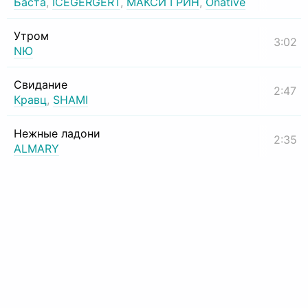
Баста
,
ICEGERGERT
,
МАКСИ ГРИН
,
Onative
Утром
3:02
NЮ
Свидание
2:47
Кравц
,
SHAMI
Нежные ладони
2:35
ALMARY