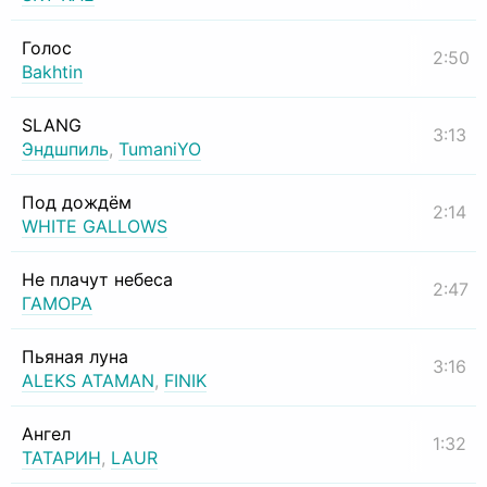
Голос
2:50
Bakhtin
SLANG
3:13
Эндшпиль
,
TumaniYO
Под дождём
2:14
WHITE GALLOWS
Не плачут небеса
2:47
ГАМОРА
Пьяная луна
3:16
ALEKS ATAMAN
,
FINIK
Ангел
1:32
ТАТАРИН
,
LAUR