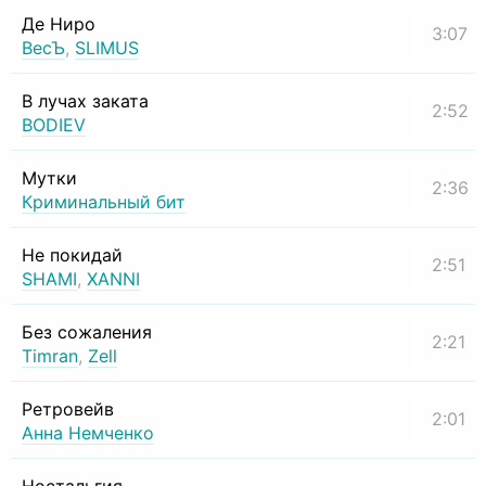
Де Ниро
3:07
ВесЪ
,
SLIMUS
В лучах заката
2:52
BODIEV
Мутки
2:36
Криминальный бит
Не покидай
2:51
SHAMI
,
XANNI
Без сожаления
2:21
Timran
,
Zell
Ретровейв
2:01
Анна Немченко