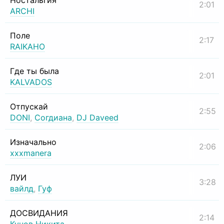
Ностальгия
2:01
ARCHI
Поле
2:17
RAIKAHO
Где ты была
2:01
KALVADOS
Отпускай
2:55
DONI
,
Согдиана
,
DJ Daveed
Изначально
2:06
xxxmanera
ЛУИ
3:28
вайлд
,
Гуф
ДОСВИДАНИЯ
2:14