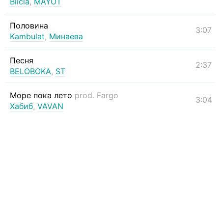
Biicla
,
MAYOT
Половина
3:07
Kambulat
,
Минаева
Песня
2:37
BELOBOKA
,
ST
Море пока лето
prod. Fargo
3:04
Хабиб
,
VAVAN