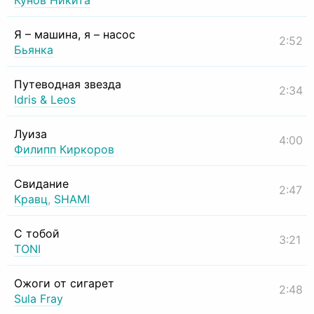
Кунов Никита
Я – машина, я – насос
2:52
Бьянка
Путеводная звезда
2:34
Idris & Leos
Луиза
4:00
Филипп Киркоров
Свидание
2:47
Кравц
,
SHAMI
С тобой
3:21
TONI
Ожоги от сигарет
2:48
Sula Fray