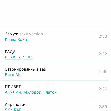
Замуж
sexy version
2:33
Клава Кока
РАДА
2:32
BLIZKEY
,
SHIRI
Затонированный ваз
1:58
Витя АК
ПРИВЕТ
2:36
АКУЛИЧ
,
Молодой Платон
Акрапович
2:59
SKY RAE