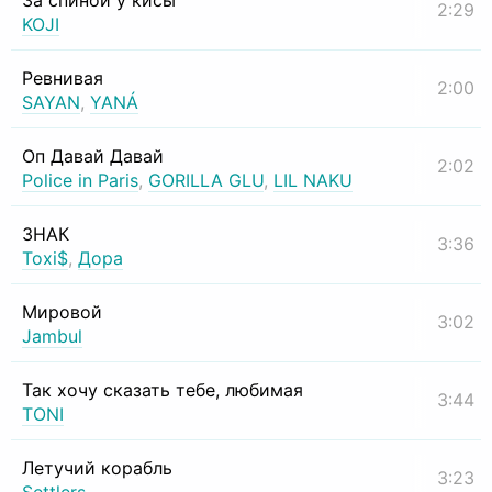
За спиной у кисы
2:29
KOJI
Ревнивая
2:00
SAYAN
,
YANÁ
Оп Давай Давай
2:02
Police in Paris
,
GORILLA GLU
,
LIL NAKU
ЗНАК
3:36
Toxi$
,
Дора
Мировой
3:02
Jambul
Так хочу сказать тебе, любимая
3:44
TONI
Летучий корабль
3:23