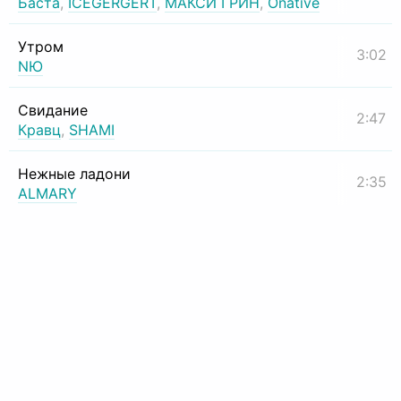
Баста
,
ICEGERGERT
,
МАКСИ ГРИН
,
Onative
Утром
3:02
NЮ
Свидание
2:47
Кравц
,
SHAMI
Нежные ладони
2:35
ALMARY