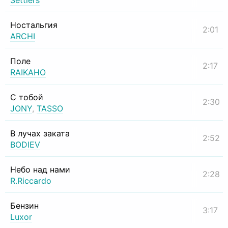
Settlers
Ностальгия
2:01
ARCHI
Поле
2:17
RAIKAHO
С тобой
2:30
JONY
,
TASSO
В лучах заката
2:52
BODIEV
Небо над нами
2:28
R.Riccardo
Бензин
3:17
Luxor