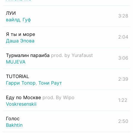
ЛУИ
3:28
вайлд
,
Гуф
Я ты и море
2:04
Даша Эпова
Турмалин параиба
prod. by Yurafaust
3:06
MUJEVA
TUTORIAL
2:39
Гарри Топор
,
Тони Раут
Еду по Москве
prod. By Wipo
1:22
Voskresenskii
Голос
2:50
Bakhtin