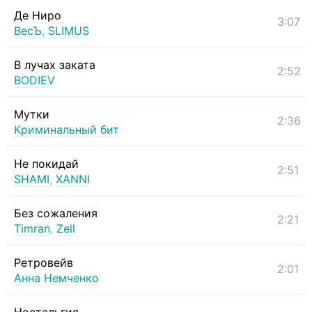
Де Ниро
3:07
ВесЪ
,
SLIMUS
В лучах заката
2:52
BODIEV
Мутки
2:36
Криминальный бит
Не покидай
2:51
SHAMI
,
XANNI
Без сожаления
2:21
Timran
,
Zell
Ретровейв
2:01
Анна Немченко