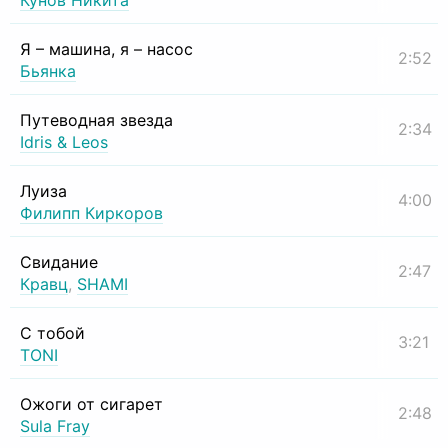
Кунов Никита
Я – машина, я – насос
2:52
Бьянка
Путеводная звезда
2:34
Idris & Leos
Луиза
4:00
Филипп Киркоров
Свидание
2:47
Кравц
,
SHAMI
С тобой
3:21
TONI
Ожоги от сигарет
2:48
Sula Fray