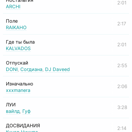
Ностальгия
2:01
ARCHI
Поле
2:17
RAIKAHO
Где ты была
2:01
KALVADOS
Отпускай
2:55
DONI
,
Согдиана
,
DJ Daveed
Изначально
2:06
xxxmanera
ЛУИ
3:28
вайлд
,
Гуф
ДОСВИДАНИЯ
2:14