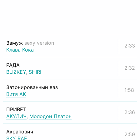
Замуж
sexy version
2:33
Клава Кока
РАДА
2:32
BLIZKEY
,
SHIRI
Затонированный ваз
1:58
Витя АК
ПРИВЕТ
2:36
АКУЛИЧ
,
Молодой Платон
Акрапович
2:59
SKY RAE