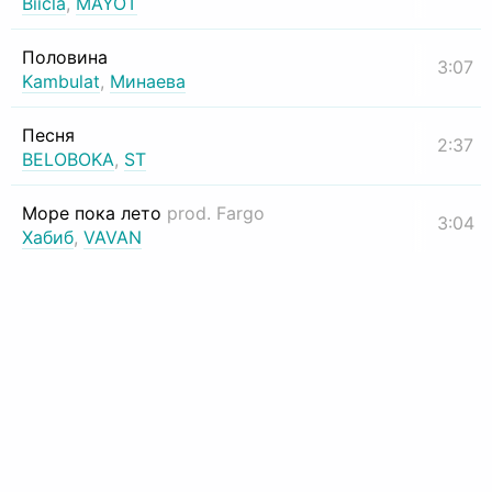
Biicla
,
MAYOT
Половина
3:07
Kambulat
,
Минаева
Песня
2:37
BELOBOKA
,
ST
Море пока лето
prod. Fargo
3:04
Хабиб
,
VAVAN