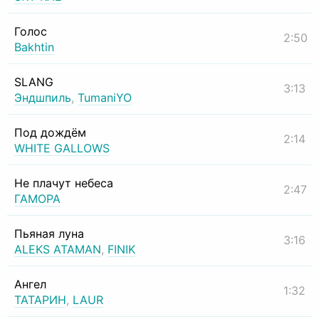
Голос
2:50
Bakhtin
SLANG
3:13
Эндшпиль
,
TumaniYO
Под дождём
2:14
WHITE GALLOWS
Не плачут небеса
2:47
ГАМОРА
Пьяная луна
3:16
ALEKS ATAMAN
,
FINIK
Ангел
1:32
ТАТАРИН
,
LAUR