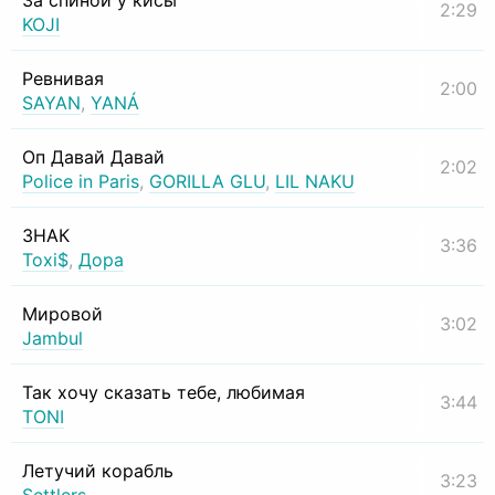
За спиной у кисы
2:29
KOJI
Ревнивая
2:00
SAYAN
,
YANÁ
Оп Давай Давай
2:02
Police in Paris
,
GORILLA GLU
,
LIL NAKU
ЗНАК
3:36
Toxi$
,
Дора
Мировой
3:02
Jambul
Так хочу сказать тебе, любимая
3:44
TONI
Летучий корабль
3:23