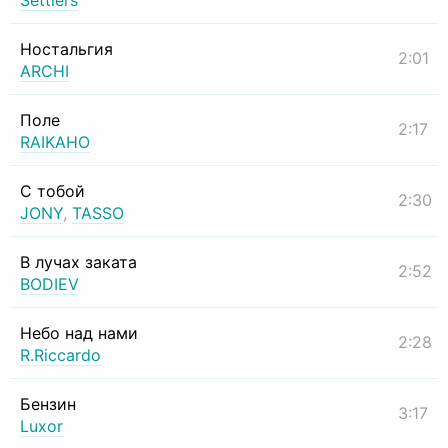
Settlers
Ностальгия
2:01
ARCHI
Поле
2:17
RAIKAHO
С тобой
2:30
JONY
,
TASSO
В лучах заката
2:52
BODIEV
Небо над нами
2:28
R.Riccardo
Бензин
3:17
Luxor