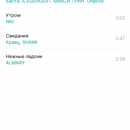
Баста
,
ICEGERGERT
,
МАКСИ ГРИН
,
Onative
Утром
3:02
NЮ
Свидание
2:47
Кравц
,
SHAMI
Нежные ладони
2:35
ALMARY