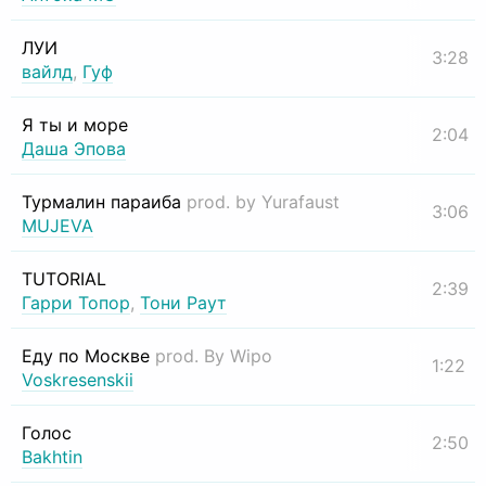
ЛУИ
3:28
вайлд
,
Гуф
Я ты и море
2:04
Даша Эпова
Турмалин параиба
prod. by Yurafaust
3:06
MUJEVA
TUTORIAL
2:39
Гарри Топор
,
Тони Раут
Еду по Москве
prod. By Wipo
1:22
Voskresenskii
Голос
2:50
Bakhtin