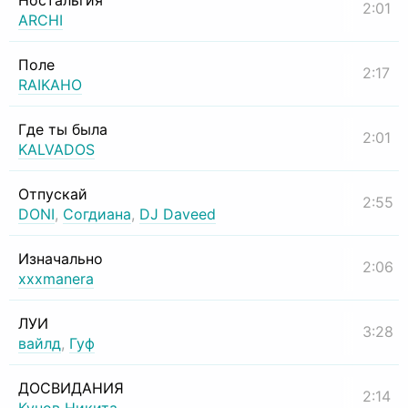
Ностальгия
2:01
ARCHI
Поле
2:17
RAIKAHO
Где ты была
2:01
KALVADOS
Отпускай
2:55
DONI
,
Согдиана
,
DJ Daveed
Изначально
2:06
xxxmanera
ЛУИ
3:28
вайлд
,
Гуф
ДОСВИДАНИЯ
2:14