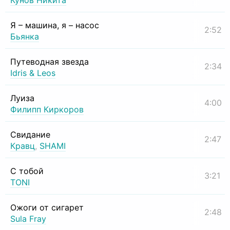
Кунов Никита
Я – машина, я – насос
2:52
Бьянка
Путеводная звезда
2:34
Idris & Leos
Луиза
4:00
Филипп Киркоров
Свидание
2:47
Кравц
,
SHAMI
С тобой
3:21
TONI
Ожоги от сигарет
2:48
Sula Fray