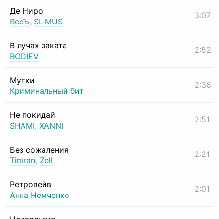
Де Ниро
3:07
ВесЪ
,
SLIMUS
В лучах заката
2:52
BODIEV
Мутки
2:36
Криминальный бит
Не покидай
2:51
SHAMI
,
XANNI
Без сожаления
2:21
Timran
,
Zell
Ретровейв
2:01
Анна Немченко