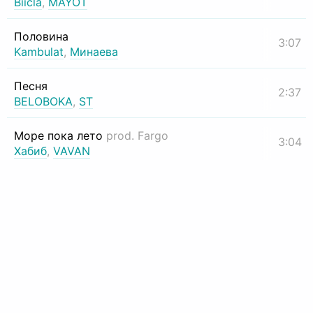
Biicla
,
MAYOT
Половина
3:07
Kambulat
,
Минаева
Песня
2:37
BELOBOKA
,
ST
Море пока лето
prod. Fargo
3:04
Хабиб
,
VAVAN