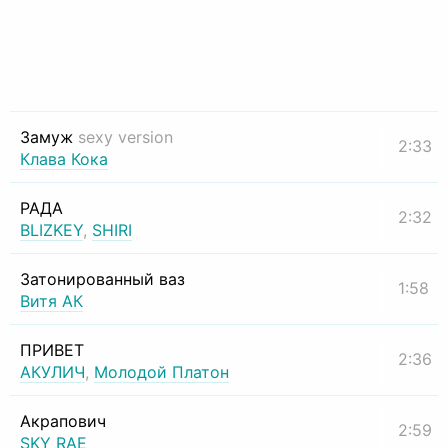
Замуж
sexy version
2:33
Клава Кока
РАДА
2:32
BLIZKEY
,
SHIRI
Затонированный ваз
1:58
Витя АК
ПРИВЕТ
2:36
АКУЛИЧ
,
Молодой Платон
Акрапович
2:59
SKY RAE