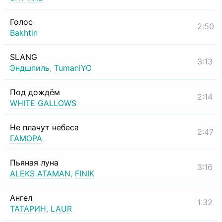
Голос
2:50
Bakhtin
SLANG
3:13
Эндшпиль
,
TumaniYO
Под дождём
2:14
WHITE GALLOWS
Не плачут небеса
2:47
ГАМОРА
Пьяная луна
3:16
ALEKS ATAMAN
,
FINIK
Ангел
1:32
ТАТАРИН
,
LAUR