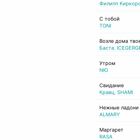
Филипп Киркор
С тобой
TONI
Возле дома тво
Баста
,
ICEGERG
Утром
NЮ
Свидание
Кравц
,
SHAMI
Нежные ладони
ALMARY
Маргарет
RASA