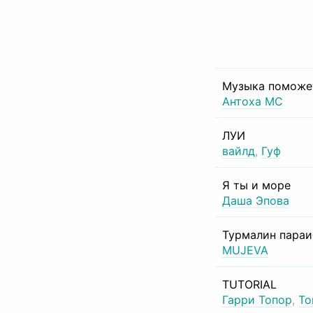
Музыка поможе
Антоха МС
ЛУИ
вайлд
,
Гуф
Я ты и море
Даша Эпова
Турмалин пара
MUJEVA
TUTORIAL
Гарри Топор
,
То