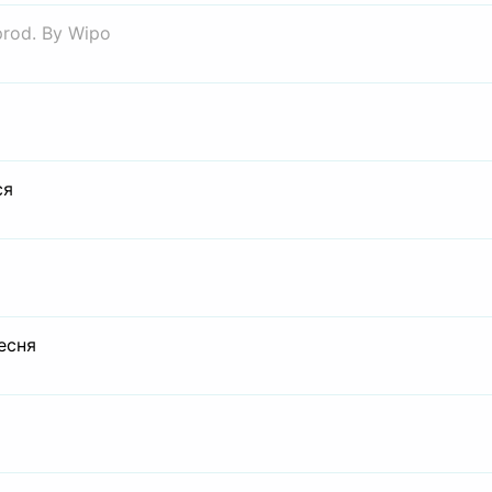
prod. By Wipo
ся
есня