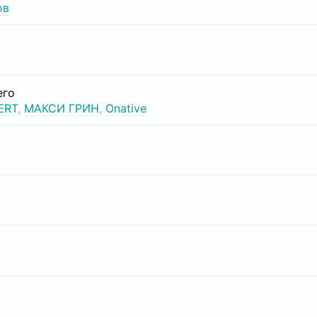
ов
его
ERT
,
МАКСИ ГРИН
,
Onative