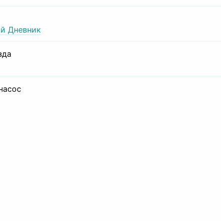
й Дневник
зда
 насос