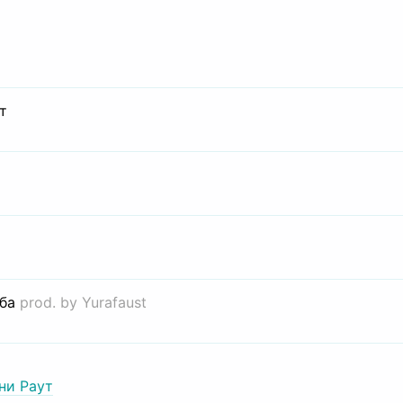
т
иба
prod. by Yurafaust
ни Раут