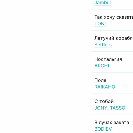
Jambul
Так хочу сказат
TONI
Летучий корабл
Settlers
Ностальгия
ARCHI
Поле
RAIKAHO
С тобой
JONY
,
TASSO
В лучах заката
BODIEV