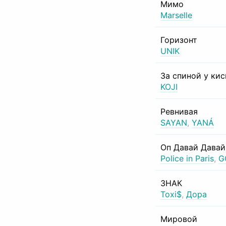
Мимо
Marselle
Горизонт
UNIK
За спиной у ки
KOJI
Ревнивая
SAYAN
,
YANÁ
Оп Давай Давай
Police in Paris
,
G
ЗНАК
Toxi$
,
Дора
Мировой