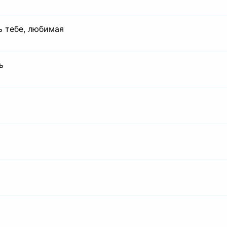
ь тебе, любимая
ь