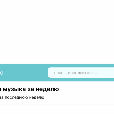
io
Н
 музыка за неделю
за последнюю неделю