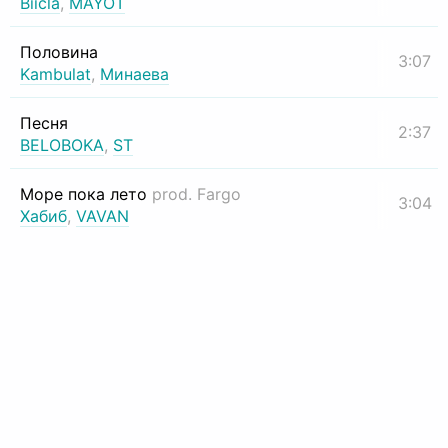
Biicla
,
MAYOT
Половина
3:07
Kambulat
,
Минаева
Песня
2:37
BELOBOKA
,
ST
Море пока лето
prod. Fargo
3:04
Хабиб
,
VAVAN