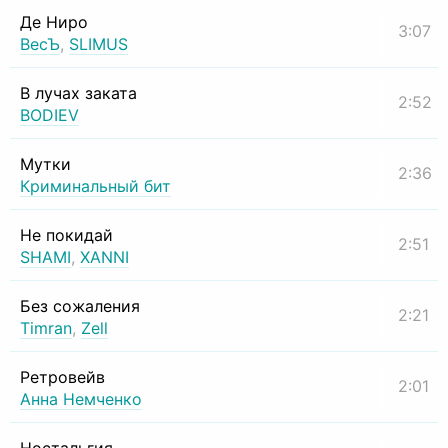
Де Ниро
3:07
ВесЪ
,
SLIMUS
В лучах заката
2:52
BODIEV
Мутки
2:36
Криминальный бит
Не покидай
2:51
SHAMI
,
XANNI
Без сожаления
2:21
Timran
,
Zell
Ретровейв
2:01
Анна Немченко