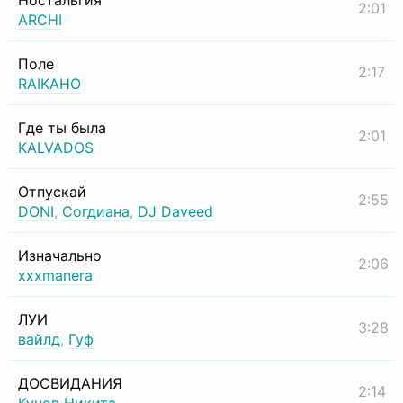
Ностальгия
2:01
ARCHI
Поле
2:17
RAIKAHO
Где ты была
2:01
KALVADOS
Отпускай
2:55
DONI
,
Согдиана
,
DJ Daveed
Изначально
2:06
xxxmanera
ЛУИ
3:28
вайлд
,
Гуф
ДОСВИДАНИЯ
2:14