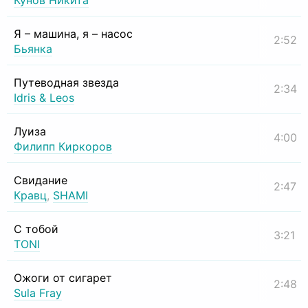
Кунов Никита
Я – машина, я – насос
2:52
Бьянка
Путеводная звезда
2:34
Idris & Leos
Луиза
4:00
Филипп Киркоров
Свидание
2:47
Кравц
,
SHAMI
С тобой
3:21
TONI
Ожоги от сигарет
2:48
Sula Fray