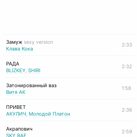
Замуж
sexy version
2:33
Клава Кока
РАДА
2:32
BLIZKEY
,
SHIRI
Затонированный ваз
1:58
Витя АК
ПРИВЕТ
2:36
АКУЛИЧ
,
Молодой Платон
Акрапович
2:59
SKY RAE