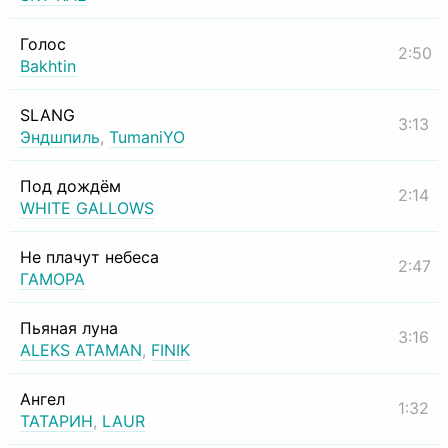
Голос
2:50
Bakhtin
SLANG
3:13
Эндшпиль
,
TumaniYO
Под дождём
2:14
WHITE GALLOWS
Не плачут небеса
2:47
ГАМОРА
Пьяная луна
3:16
ALEKS ATAMAN
,
FINIK
Ангел
1:32
ТАТАРИН
,
LAUR