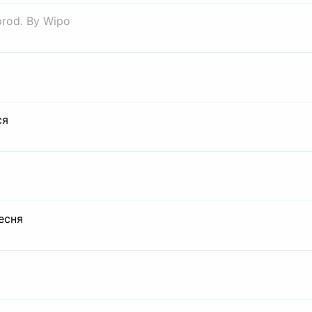
prod. By Wipo
ся
есня