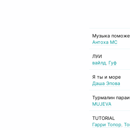
Музыка поможе
Антоха МС
ЛУИ
вайлд
,
Гуф
Я ты и море
Даша Эпова
Турмалин пара
MUJEVA
TUTORIAL
Гарри Топор
,
То