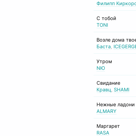
Филипп Киркор
С тобой
TONI
Возле дома тво
Баста
,
ICEGERG
Утром
NЮ
Свидание
Кравц
,
SHAMI
Нежные ладони
ALMARY
Маргарет
RASA