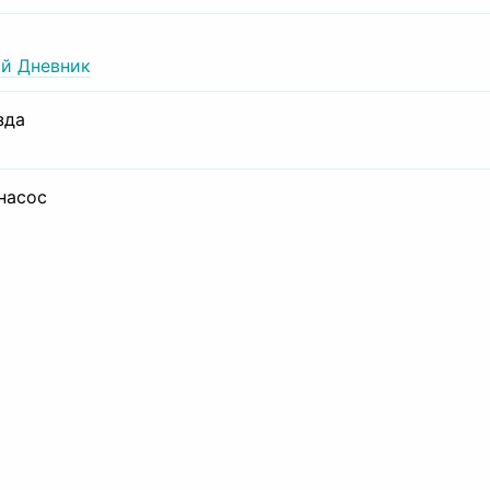
й Дневник
зда
 насос