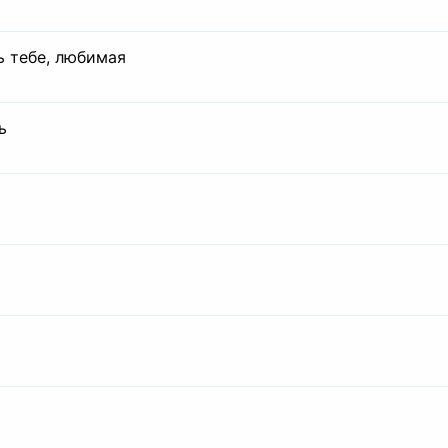
ь тебе, любимая
ь