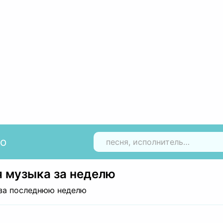
io
Н
 музыка за неделю
за последнюю неделю