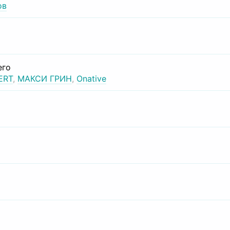
ов
его
ERT
,
МАКСИ ГРИН
,
Onative