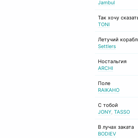
Jambul
Так хочу сказат
TONI
Летучий корабл
Settlers
Ностальгия
ARCHI
Поле
RAIKAHO
С тобой
JONY
,
TASSO
В лучах заката
BODIEV