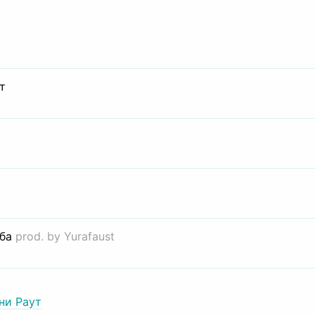
т
иба
prod. by Yurafaust
ни Раут