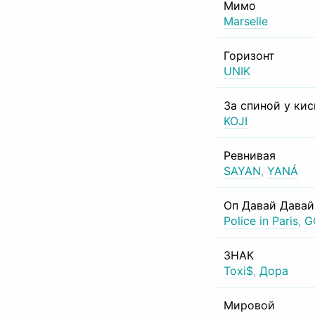
Мимо
Marselle
Горизонт
UNIK
За спиной у ки
KOJI
Ревнивая
SAYAN
,
YANÁ
Оп Давай Давай
Police in Paris
,
G
ЗНАК
Toxi$
,
Дора
Мировой