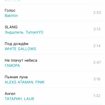
Голос
2:50
Bakhtin
SLANG
3:13
Эндшпиль
,
TumaniYO
Под дождём
2:14
WHITE GALLOWS
Не плачут небеса
2:47
ГАМОРА
Пьяная луна
3:16
ALEKS ATAMAN
,
FINIK
Ангел
1:32
ТАТАРИН
,
LAUR