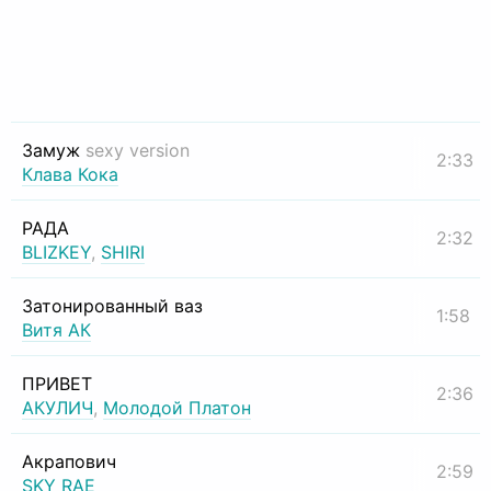
Замуж
sexy version
2:33
Клава Кока
РАДА
2:32
BLIZKEY
,
SHIRI
Затонированный ваз
1:58
Витя АК
ПРИВЕТ
2:36
АКУЛИЧ
,
Молодой Платон
Акрапович
2:59
SKY RAE