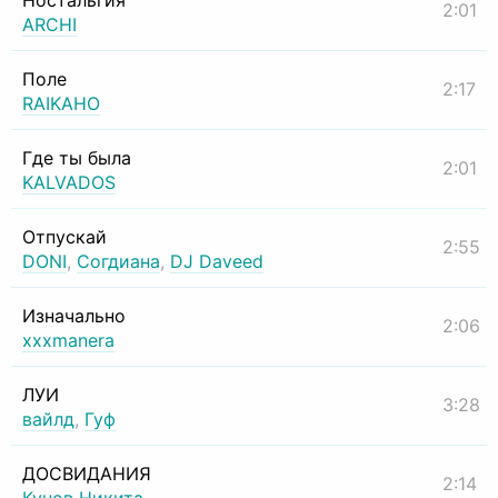
Ностальгия
2:01
ARCHI
Поле
2:17
RAIKAHO
Где ты была
2:01
KALVADOS
Отпускай
2:55
DONI
,
Согдиана
,
DJ Daveed
Изначально
2:06
xxxmanera
ЛУИ
3:28
вайлд
,
Гуф
ДОСВИДАНИЯ
2:14