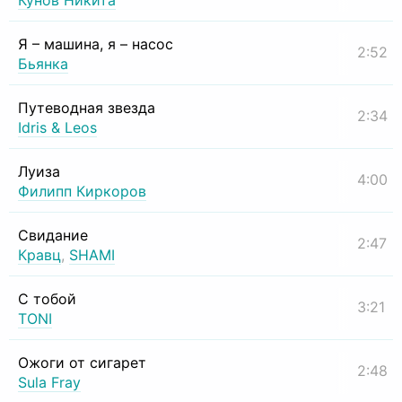
Кунов Никита
Я – машина, я – насос
2:52
Бьянка
Путеводная звезда
2:34
Idris & Leos
Луиза
4:00
Филипп Киркоров
Свидание
2:47
Кравц
,
SHAMI
С тобой
3:21
TONI
Ожоги от сигарет
2:48
Sula Fray