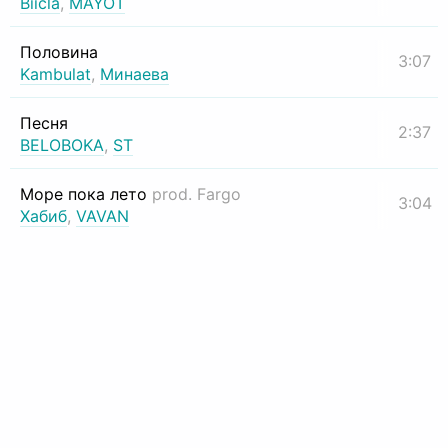
Biicla
,
MAYOT
Половина
3:07
Kambulat
,
Минаева
Песня
2:37
BELOBOKA
,
ST
Море пока лето
prod. Fargo
3:04
Хабиб
,
VAVAN