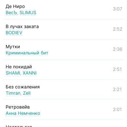
Де Ниро
3:07
ВесЪ
,
SLIMUS
В лучах заката
2:52
BODIEV
Мутки
2:36
Криминальный бит
Не покидай
2:51
SHAMI
,
XANNI
Без сожаления
2:21
Timran
,
Zell
Ретровейв
2:01
Анна Немченко