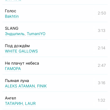
Голос
2:50
Bakhtin
SLANG
3:13
Эндшпиль
,
TumaniYO
Под дождём
2:14
WHITE GALLOWS
Не плачут небеса
2:47
ГАМОРА
Пьяная луна
3:16
ALEKS ATAMAN
,
FINIK
Ангел
1:32
ТАТАРИН
,
LAUR