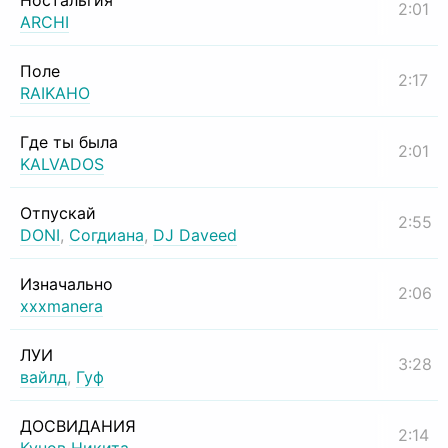
Ностальгия
2:01
ARCHI
Поле
2:17
RAIKAHO
Где ты была
2:01
KALVADOS
Отпускай
2:55
DONI
,
Согдиана
,
DJ Daveed
Изначально
2:06
xxxmanera
ЛУИ
3:28
вайлд
,
Гуф
ДОСВИДАНИЯ
2:14