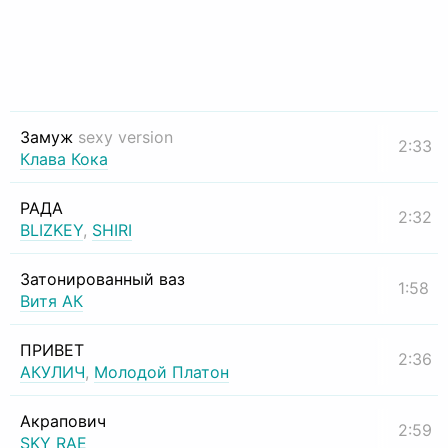
Замуж
sexy version
2:33
Клава Кока
РАДА
2:32
BLIZKEY
,
SHIRI
Затонированный ваз
1:58
Витя АК
ПРИВЕТ
2:36
АКУЛИЧ
,
Молодой Платон
Акрапович
2:59
SKY RAE