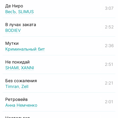
Де Ниро
3:07
ВесЪ
,
SLIMUS
В лучах заката
2:52
BODIEV
Мутки
2:36
Криминальный бит
Не покидай
2:51
SHAMI
,
XANNI
Без сожаления
2:21
Timran
,
Zell
Ретровейв
2:01
Анна Немченко