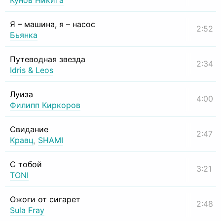
Кунов Никита
Я – машина, я – насос
2:52
Бьянка
Путеводная звезда
2:34
Idris & Leos
Луиза
4:00
Филипп Киркоров
Свидание
2:47
Кравц
,
SHAMI
С тобой
3:21
TONI
Ожоги от сигарет
2:48
Sula Fray