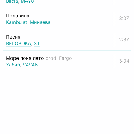
Biicla
,
MAYOT
Половина
3:07
Kambulat
,
Минаева
Песня
2:37
BELOBOKA
,
ST
Море пока лето
prod. Fargo
3:04
Хабиб
,
VAVAN