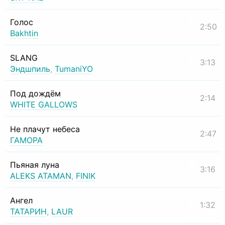
Голос
2:50
Bakhtin
SLANG
3:13
Эндшпиль
,
TumaniYO
Под дождём
2:14
WHITE GALLOWS
Не плачут небеса
2:47
ГАМОРА
Пьяная луна
3:16
ALEKS ATAMAN
,
FINIK
Ангел
1:32
ТАТАРИН
,
LAUR