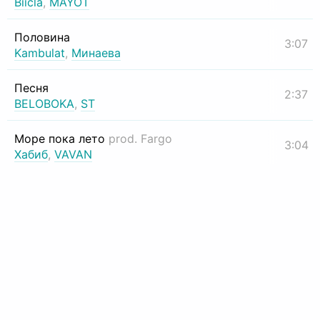
Biicla
,
MAYOT
Половина
3:07
Kambulat
,
Минаева
Песня
2:37
BELOBOKA
,
ST
Море пока лето
prod. Fargo
3:04
Хабиб
,
VAVAN