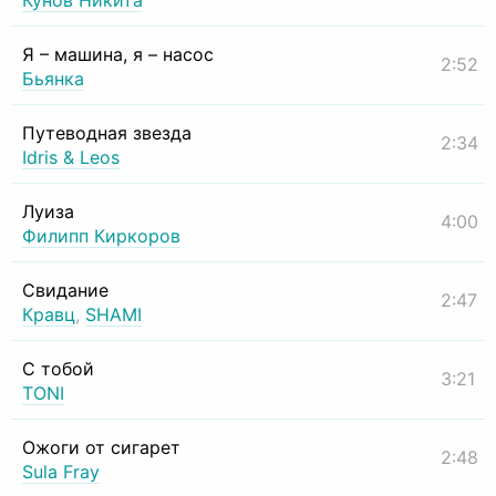
Кунов Никита
Я – машина, я – насос
2:52
Бьянка
Путеводная звезда
2:34
Idris & Leos
Луиза
4:00
Филипп Киркоров
Свидание
2:47
Кравц
,
SHAMI
С тобой
3:21
TONI
Ожоги от сигарет
2:48
Sula Fray