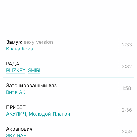
Замуж
sexy version
2:33
Клава Кока
РАДА
2:32
BLIZKEY
,
SHIRI
Затонированный ваз
1:58
Витя АК
ПРИВЕТ
2:36
АКУЛИЧ
,
Молодой Платон
Акрапович
2:59
SKY RAE