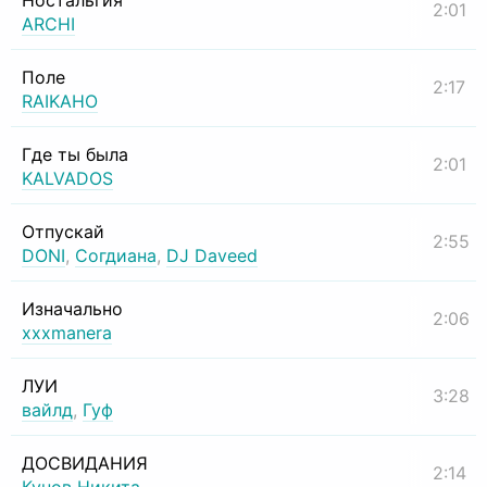
Ностальгия
2:01
ARCHI
Поле
2:17
RAIKAHO
Где ты была
2:01
KALVADOS
Отпускай
2:55
DONI
,
Согдиана
,
DJ Daveed
Изначально
2:06
xxxmanera
ЛУИ
3:28
вайлд
,
Гуф
ДОСВИДАНИЯ
2:14