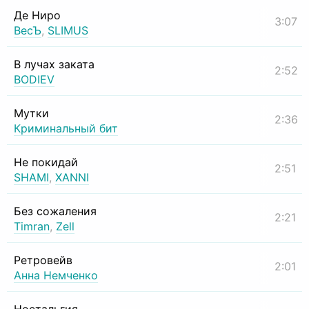
Де Ниро
3:07
ВесЪ
,
SLIMUS
В лучах заката
2:52
BODIEV
Мутки
2:36
Криминальный бит
Не покидай
2:51
SHAMI
,
XANNI
Без сожаления
2:21
Timran
,
Zell
Ретровейв
2:01
Анна Немченко