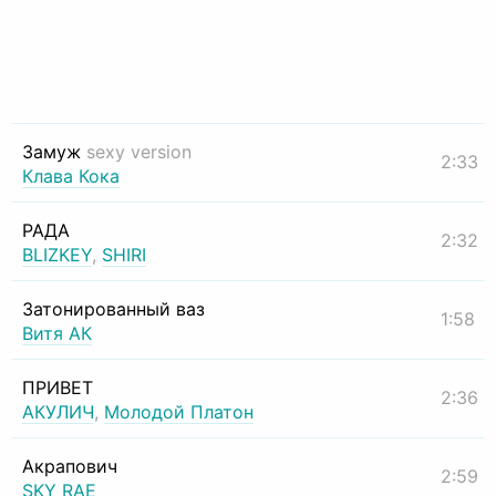
Замуж
sexy version
2:33
Клава Кока
РАДА
2:32
BLIZKEY
,
SHIRI
Затонированный ваз
1:58
Витя АК
ПРИВЕТ
2:36
АКУЛИЧ
,
Молодой Платон
Акрапович
2:59
SKY RAE