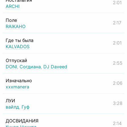
Ностальгия
2:01
ARCHI
Поле
2:17
RAIKAHO
Где ты была
2:01
KALVADOS
Отпускай
2:55
DONI
,
Согдиана
,
DJ Daveed
Изначально
2:06
xxxmanera
ЛУИ
3:28
вайлд
,
Гуф
ДОСВИДАНИЯ
2:14