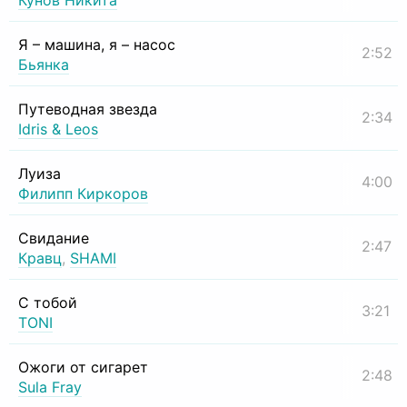
Кунов Никита
Я – машина, я – насос
2:52
Бьянка
Путеводная звезда
2:34
Idris & Leos
Луиза
4:00
Филипп Киркоров
Свидание
2:47
Кравц
,
SHAMI
С тобой
3:21
TONI
Ожоги от сигарет
2:48
Sula Fray