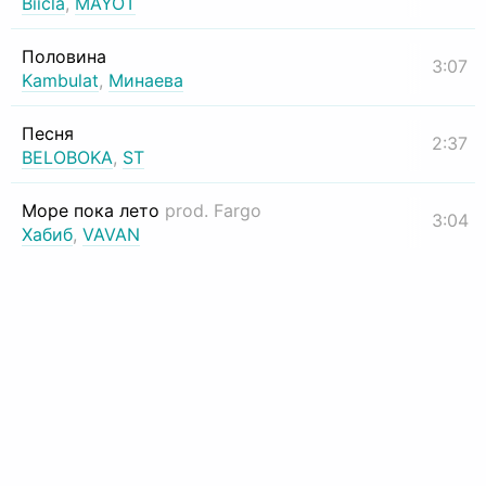
Biicla
,
MAYOT
Половина
3:07
Kambulat
,
Минаева
Песня
2:37
BELOBOKA
,
ST
Море пока лето
prod. Fargo
3:04
Хабиб
,
VAVAN