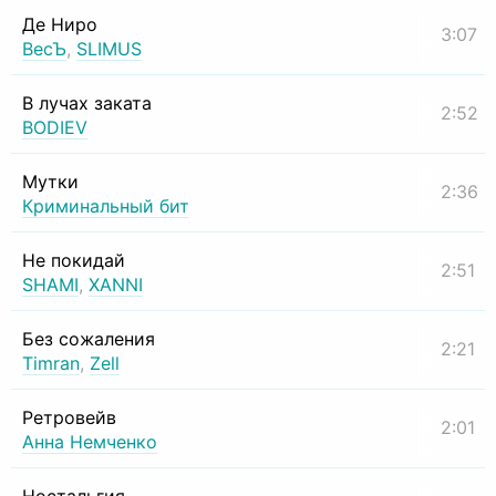
Де Ниро
3:07
ВесЪ
,
SLIMUS
В лучах заката
2:52
BODIEV
Мутки
2:36
Криминальный бит
Не покидай
2:51
SHAMI
,
XANNI
Без сожаления
2:21
Timran
,
Zell
Ретровейв
2:01
Анна Немченко