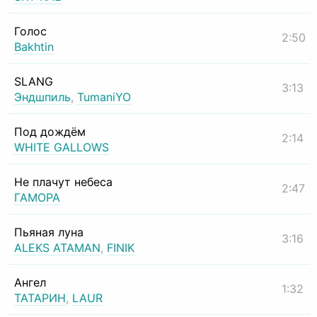
Голос
2:50
Bakhtin
SLANG
3:13
Эндшпиль
,
TumaniYO
Под дождём
2:14
WHITE GALLOWS
Не плачут небеса
2:47
ГАМОРА
Пьяная луна
3:16
ALEKS ATAMAN
,
FINIK
Ангел
1:32
ТАТАРИН
,
LAUR