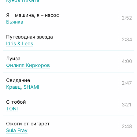
Кунов Никита
Я – машина, я – насос
2:52
Бьянка
Путеводная звезда
2:34
Idris & Leos
Луиза
4:00
Филипп Киркоров
Свидание
2:47
Кравц
,
SHAMI
С тобой
3:21
TONI
Ожоги от сигарет
2:48
Sula Fray