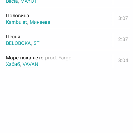
Biicla
,
MAYOT
Половина
3:07
Kambulat
,
Минаева
Песня
2:37
BELOBOKA
,
ST
Море пока лето
prod. Fargo
3:04
Хабиб
,
VAVAN