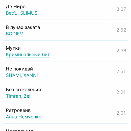
Де Ниро
3:07
ВесЪ
,
SLIMUS
В лучах заката
2:52
BODIEV
Мутки
2:36
Криминальный бит
Не покидай
2:51
SHAMI
,
XANNI
Без сожаления
2:21
Timran
,
Zell
Ретровейв
2:01
Анна Немченко