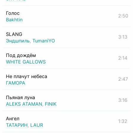
Голос
2:50
Bakhtin
SLANG
3:13
Эндшпиль
,
TumaniYO
Под дождём
2:14
WHITE GALLOWS
Не плачут небеса
2:47
ГАМОРА
Пьяная луна
3:16
ALEKS ATAMAN
,
FINIK
Ангел
1:32
ТАТАРИН
,
LAUR