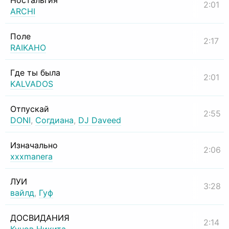
Ностальгия
2:01
ARCHI
Поле
2:17
RAIKAHO
Где ты была
2:01
KALVADOS
Отпускай
2:55
DONI
,
Согдиана
,
DJ Daveed
Изначально
2:06
xxxmanera
ЛУИ
3:28
вайлд
,
Гуф
ДОСВИДАНИЯ
2:14