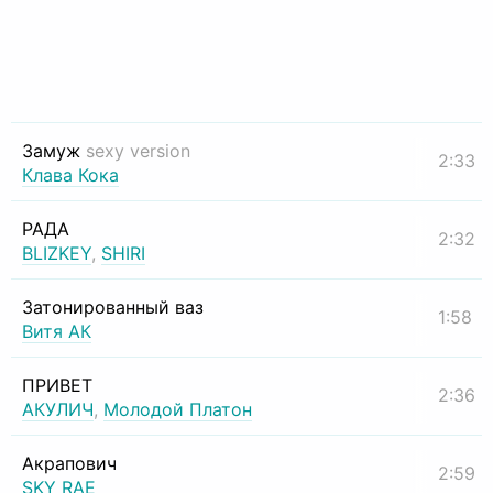
Замуж
sexy version
2:33
Клава Кока
РАДА
2:32
BLIZKEY
,
SHIRI
Затонированный ваз
1:58
Витя АК
ПРИВЕТ
2:36
АКУЛИЧ
,
Молодой Платон
Акрапович
2:59
SKY RAE