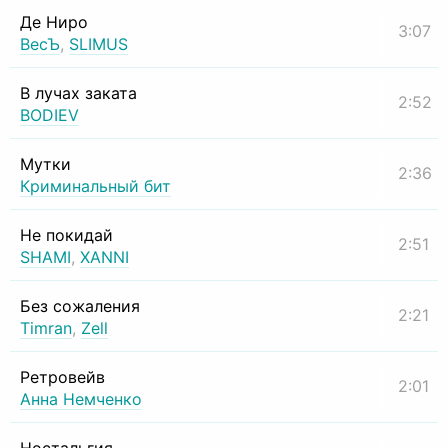
Де Ниро
3:07
ВесЪ
,
SLIMUS
В лучах заката
2:52
BODIEV
Мутки
2:36
Криминальный бит
Не покидай
2:51
SHAMI
,
XANNI
Без сожаления
2:21
Timran
,
Zell
Ретровейв
2:01
Анна Немченко