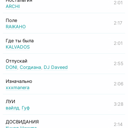
Ностальгия
2:01
ARCHI
Поле
2:17
RAIKAHO
Где ты была
2:01
KALVADOS
Отпускай
2:55
DONI
,
Согдиана
,
DJ Daveed
Изначально
2:06
xxxmanera
ЛУИ
3:28
вайлд
,
Гуф
ДОСВИДАНИЯ
2:14