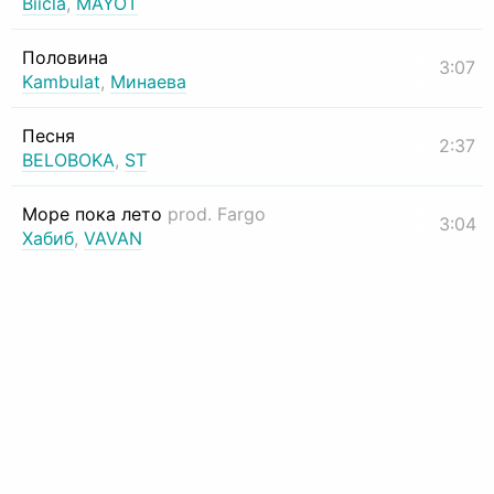
Biicla
,
MAYOT
Половина
3:07
Kambulat
,
Минаева
Песня
2:37
BELOBOKA
,
ST
Море пока лето
prod. Fargo
3:04
Хабиб
,
VAVAN