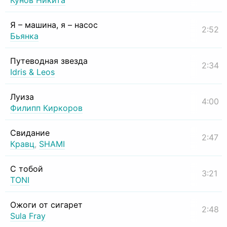
Кунов Никита
Я – машина, я – насос
2:52
Бьянка
Путеводная звезда
2:34
Idris & Leos
Луиза
4:00
Филипп Киркоров
Свидание
2:47
Кравц
,
SHAMI
С тобой
3:21
TONI
Ожоги от сигарет
2:48
Sula Fray