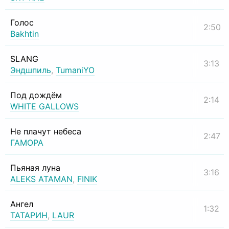
Голос
2:50
Bakhtin
SLANG
3:13
Эндшпиль
,
TumaniYO
Под дождём
2:14
WHITE GALLOWS
Не плачут небеса
2:47
ГАМОРА
Пьяная луна
3:16
ALEKS ATAMAN
,
FINIK
Ангел
1:32
ТАТАРИН
,
LAUR