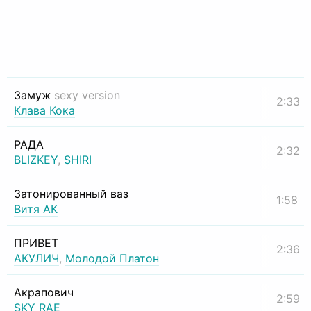
Замуж
sexy version
2:33
Клава Кока
РАДА
2:32
BLIZKEY
,
SHIRI
Затонированный ваз
1:58
Витя АК
ПРИВЕТ
2:36
АКУЛИЧ
,
Молодой Платон
Акрапович
2:59
SKY RAE