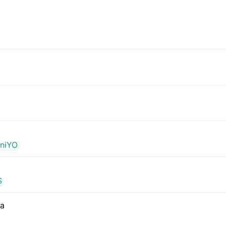
niYO
S
са