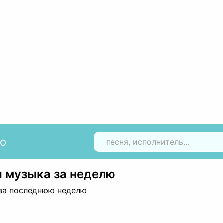
io
Н
 музыка за неделю
за последнюю неделю