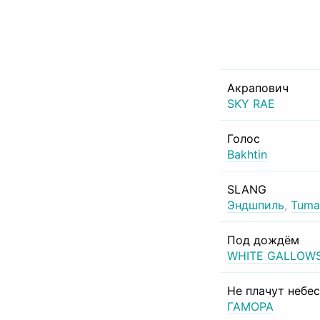
Акрапович
SKY RAE
Голос
Bakhtin
SLANG
Эндшпиль
,
Tuma
Под дождём
WHITE GALLOW
Не плачут небе
ГАМОРА