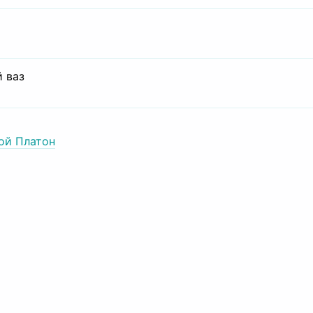
 ваз
ой Платон