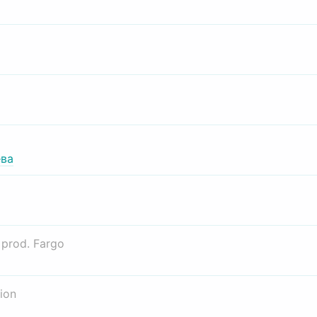
ва
о
prod. Fargo
ion