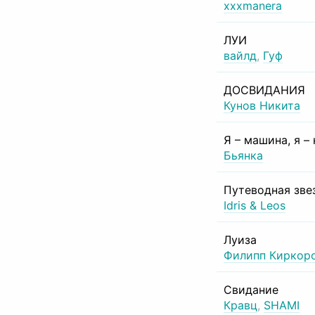
xxxmanera
ЛУИ
вайлд
,
Гуф
ДОСВИДАНИЯ
Кунов Никита
Я – машина, я –
Бьянка
Путеводная зве
Idris & Leos
Луиза
Филипп Киркор
Свидание
Кравц
,
SHAMI