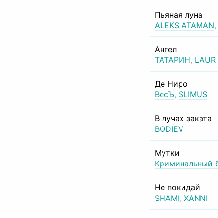
Пьяная луна
ALEKS ATAMAN
Ангел
ТАТАРИН
,
LAUR
Де Ниро
ВесЪ
,
SLIMUS
В лучах заката
BODIEV
Мутки
Криминальный 
Не покидай
SHAMI
,
XANNI