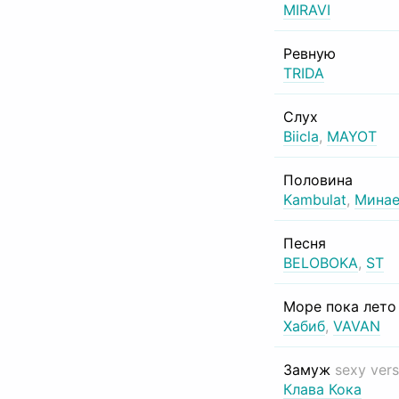
MIRAVI
Ревную
TRIDA
Слух
Biicla
,
MAYOT
Половина
Kambulat
,
Минае
Песня
BELOBOKA
,
ST
Море пока лет
Хабиб
,
VAVAN
Замуж
sexy vers
Клава Кока