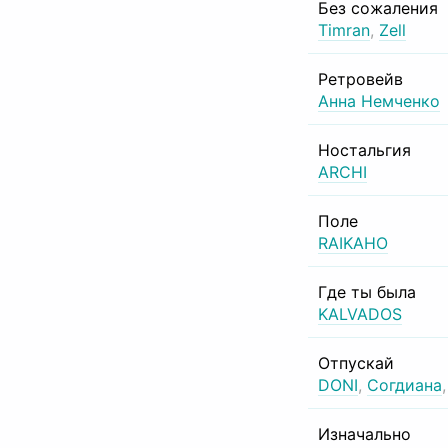
Без сожаления
Timran
,
Zell
Ретровейв
Анна Немченко
Ностальгия
ARCHI
Поле
RAIKAHO
Где ты была
KALVADOS
Отпускай
DONI
,
Согдиана
Изначально