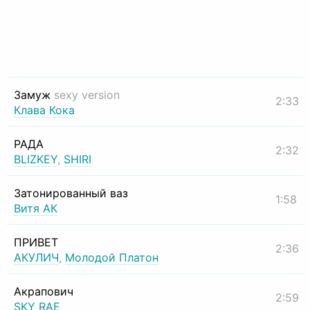
Замуж
sexy version
2:33
Клава Кока
РАДА
2:32
BLIZKEY
,
SHIRI
Затонированный ваз
1:58
Витя АК
ПРИВЕТ
2:36
АКУЛИЧ
,
Молодой Платон
Акрапович
2:59
SKY RAE