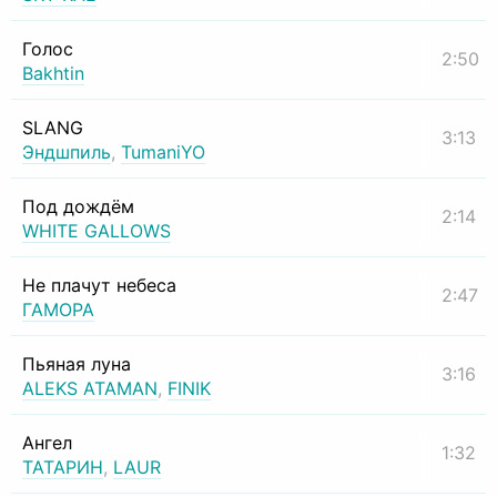
Голос
2:50
Bakhtin
SLANG
3:13
Эндшпиль
,
TumaniYO
Под дождём
2:14
WHITE GALLOWS
Не плачут небеса
2:47
ГАМОРА
Пьяная луна
3:16
ALEKS ATAMAN
,
FINIK
Ангел
1:32
ТАТАРИН
,
LAUR