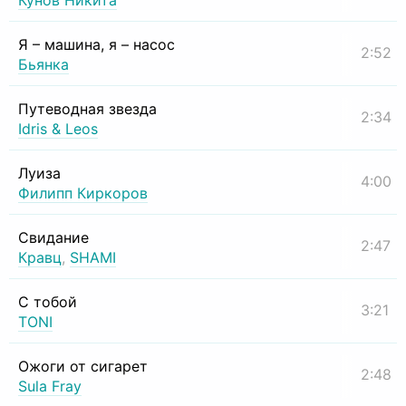
Кунов Никита
Я – машина, я – насос
2:52
Бьянка
Путеводная звезда
2:34
Idris & Leos
Луиза
4:00
Филипп Киркоров
Свидание
2:47
Кравц
,
SHAMI
С тобой
3:21
TONI
Ожоги от сигарет
2:48
Sula Fray