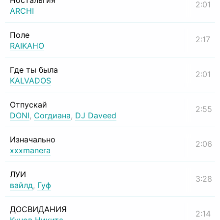
Ностальгия
2:01
ARCHI
Поле
2:17
RAIKAHO
Где ты была
2:01
KALVADOS
Отпускай
2:55
DONI
,
Согдиана
,
DJ Daveed
Изначально
2:06
xxxmanera
ЛУИ
3:28
вайлд
,
Гуф
ДОСВИДАНИЯ
2:14