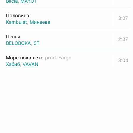
Biicla
,
MAYOT
Половина
3:07
Kambulat
,
Минаева
Песня
2:37
BELOBOKA
,
ST
Море пока лето
prod. Fargo
3:04
Хабиб
,
VAVAN