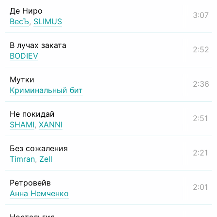
Де Ниро
3:07
ВесЪ
,
SLIMUS
В лучах заката
2:52
BODIEV
Мутки
2:36
Криминальный бит
Не покидай
2:51
SHAMI
,
XANNI
Без сожаления
2:21
Timran
,
Zell
Ретровейв
2:01
Анна Немченко