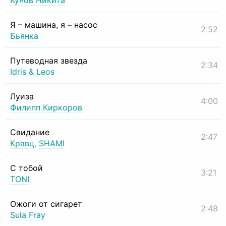
Кунов Никита
Я – машина, я – насос
2:52
Бьянка
Путеводная звезда
2:34
Idris & Leos
Луиза
4:00
Филипп Киркоров
Свидание
2:47
Кравц
,
SHAMI
С тобой
3:21
TONI
Ожоги от сигарет
2:48
Sula Fray