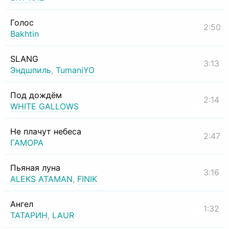
Голос
2:50
Bakhtin
SLANG
3:13
Эндшпиль
,
TumaniYO
Под дождём
2:14
WHITE GALLOWS
Не плачут небеса
2:47
ГАМОРА
Пьяная луна
3:16
ALEKS ATAMAN
,
FINIK
Ангел
1:32
ТАТАРИН
,
LAUR