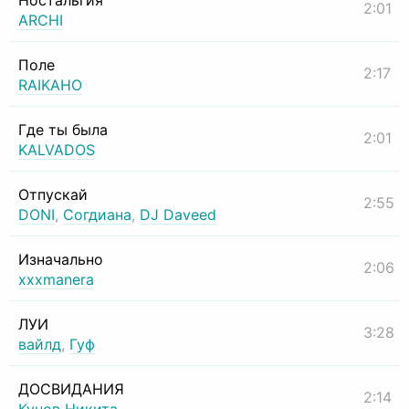
Ностальгия
2:01
ARCHI
Поле
2:17
RAIKAHO
Где ты была
2:01
KALVADOS
Отпускай
2:55
DONI
,
Согдиана
,
DJ Daveed
Изначально
2:06
xxxmanera
ЛУИ
3:28
вайлд
,
Гуф
ДОСВИДАНИЯ
2:14