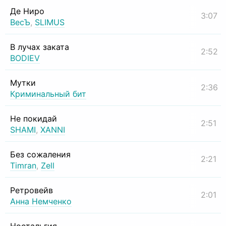
Де Ниро
3:07
ВесЪ
,
SLIMUS
В лучах заката
2:52
BODIEV
Мутки
2:36
Криминальный бит
Не покидай
2:51
SHAMI
,
XANNI
Без сожаления
2:21
Timran
,
Zell
Ретровейв
2:01
Анна Немченко