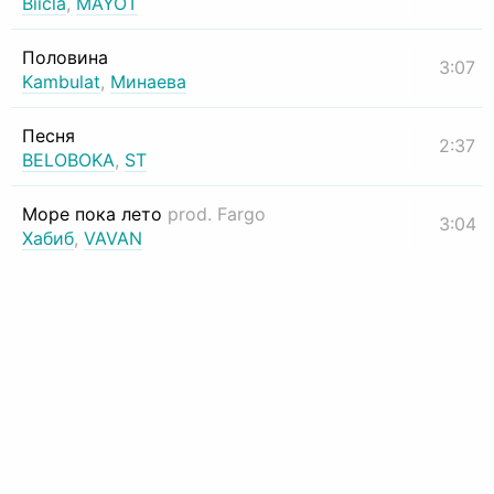
Biicla
,
MAYOT
Половина
3:07
Kambulat
,
Минаева
Песня
2:37
BELOBOKA
,
ST
Море пока лето
prod. Fargo
3:04
Хабиб
,
VAVAN