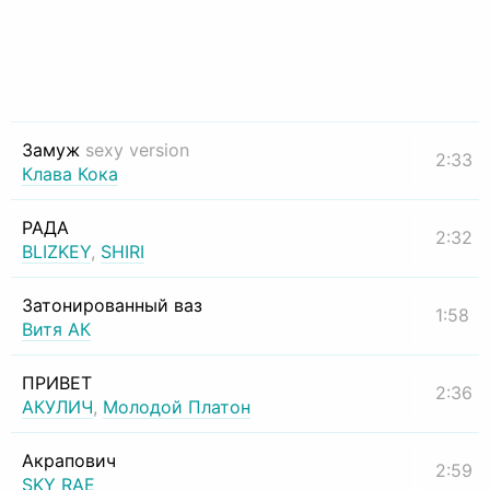
Замуж
sexy version
2:33
Клава Кока
РАДА
2:32
BLIZKEY
,
SHIRI
Затонированный ваз
1:58
Витя АК
ПРИВЕТ
2:36
АКУЛИЧ
,
Молодой Платон
Акрапович
2:59
SKY RAE