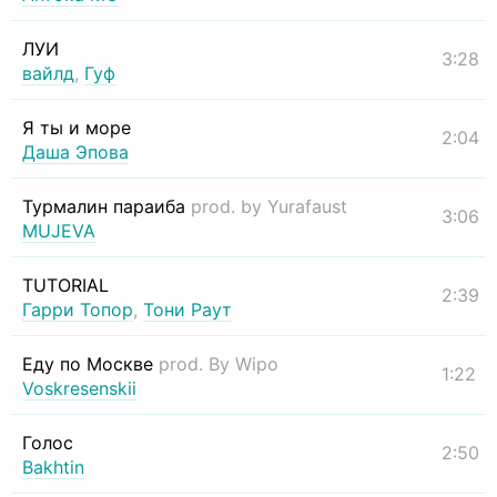
ЛУИ
3:28
вайлд
,
Гуф
Я ты и море
2:04
Даша Эпова
Турмалин параиба
prod. by Yurafaust
3:06
MUJEVA
TUTORIAL
2:39
Гарри Топор
,
Тони Раут
Еду по Москве
prod. By Wipo
1:22
Voskresenskii
Голос
2:50
Bakhtin