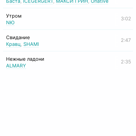
Баста
,
ICEGERGERT
,
МАКСИ ГРИН
,
Onative
Утром
3:02
NЮ
Свидание
2:47
Кравц
,
SHAMI
Нежные ладони
2:35
ALMARY