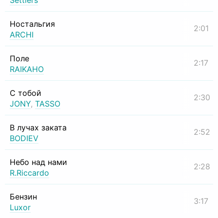
Settlers
Ностальгия
2:01
ARCHI
Поле
2:17
RAIKAHO
С тобой
2:30
JONY
,
TASSO
В лучах заката
2:52
BODIEV
Небо над нами
2:28
R.Riccardo
Бензин
3:17
Luxor