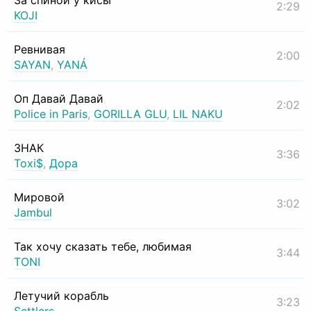
За спиной у кисы
2:29
KOJI
Ревнивая
2:00
SAYAN
,
YANÁ
Оп Давай Давай
2:02
Police in Paris
,
GORILLA GLU
,
LIL NAKU
ЗНАК
3:36
Toxi$
,
Дора
Мировой
3:02
Jambul
Так хочу сказать тебе, любимая
3:44
TONI
Летучий корабль
3:23