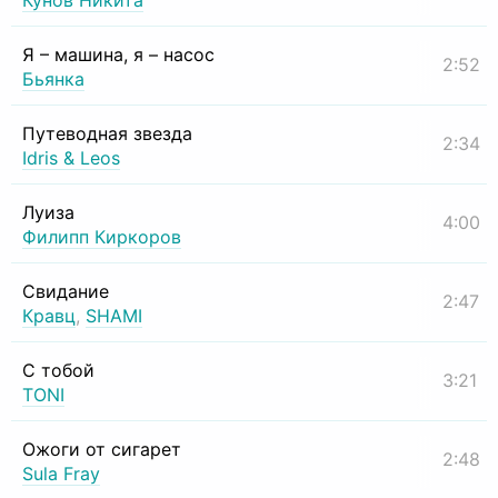
Кунов Никита
Я – машина, я – насос
2:52
Бьянка
Путеводная звезда
2:34
Idris & Leos
Луиза
4:00
Филипп Киркоров
Свидание
2:47
Кравц
,
SHAMI
С тобой
3:21
TONI
Ожоги от сигарет
2:48
Sula Fray