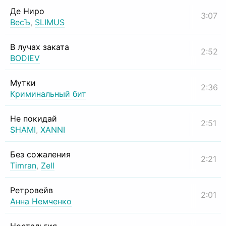
Де Ниро
3:07
ВесЪ
,
SLIMUS
В лучах заката
2:52
BODIEV
Мутки
2:36
Криминальный бит
Не покидай
2:51
SHAMI
,
XANNI
Без сожаления
2:21
Timran
,
Zell
Ретровейв
2:01
Анна Немченко