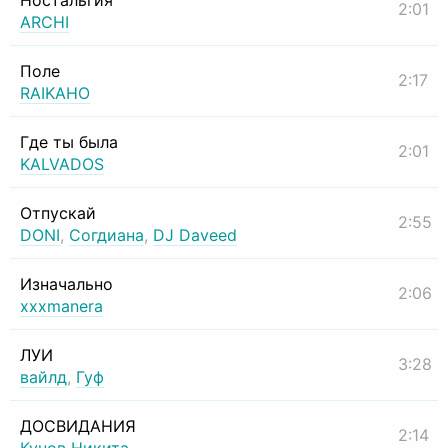
Ностальгия
2:01
ARCHI
Поле
2:17
RAIKAHO
Где ты была
2:01
KALVADOS
Отпускай
2:55
DONI
,
Согдиана
,
DJ Daveed
Изначально
2:06
xxxmanera
ЛУИ
3:28
вайлд
,
Гуф
ДОСВИДАНИЯ
2:14