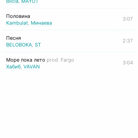
Biicla
,
MAYOT
Половина
3:07
Kambulat
,
Минаева
Песня
2:37
BELOBOKA
,
ST
Море пока лето
prod. Fargo
3:04
Хабиб
,
VAVAN