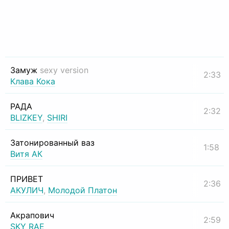
Замуж
sexy version
2:33
Клава Кока
РАДА
2:32
BLIZKEY
,
SHIRI
Затонированный ваз
1:58
Витя АК
ПРИВЕТ
2:36
АКУЛИЧ
,
Молодой Платон
Акрапович
2:59
SKY RAE