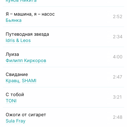
Кунов Никита
Я – машина, я – насос
2:52
Бьянка
Путеводная звезда
2:34
Idris & Leos
Луиза
4:00
Филипп Киркоров
Свидание
2:47
Кравц
,
SHAMI
С тобой
3:21
TONI
Ожоги от сигарет
2:48
Sula Fray