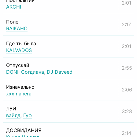
Ностальгия
2:01
ARCHI
Поле
2:17
RAIKAHO
Где ты была
2:01
KALVADOS
Отпускай
2:55
DONI
,
Согдиана
,
DJ Daveed
Изначально
2:06
xxxmanera
ЛУИ
3:28
вайлд
,
Гуф
ДОСВИДАНИЯ
2:14