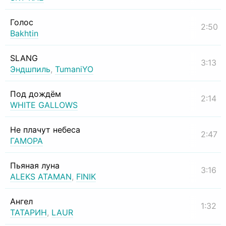
Голос
2:50
Bakhtin
SLANG
3:13
Эндшпиль
,
TumaniYO
Под дождём
2:14
WHITE GALLOWS
Не плачут небеса
2:47
ГАМОРА
Пьяная луна
3:16
ALEKS ATAMAN
,
FINIK
Ангел
1:32
ТАТАРИН
,
LAUR