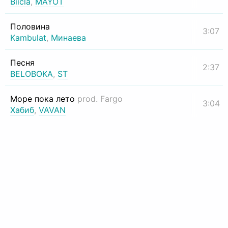
Biicla
,
MAYOT
Половина
3:07
Kambulat
,
Минаева
Песня
2:37
BELOBOKA
,
ST
Море пока лето
prod. Fargo
3:04
Хабиб
,
VAVAN