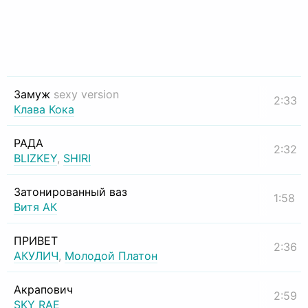
Замуж
sexy version
2:33
Клава Кока
РАДА
2:32
BLIZKEY
,
SHIRI
Затонированный ваз
1:58
Витя АК
ПРИВЕТ
2:36
АКУЛИЧ
,
Молодой Платон
Акрапович
2:59
SKY RAE