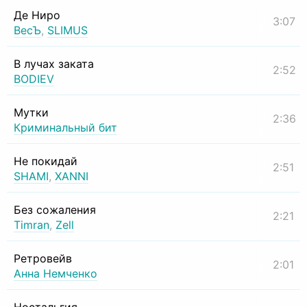
Де Ниро
3:07
ВесЪ
,
SLIMUS
В лучах заката
2:52
BODIEV
Мутки
2:36
Криминальный бит
Не покидай
2:51
SHAMI
,
XANNI
Без сожаления
2:21
Timran
,
Zell
Ретровейв
2:01
Анна Немченко